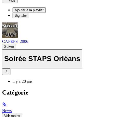
Plus
Ajouter à la playlist
Signaler
CAPEPS_2006
Suivre
Soirée STAPS Orléans
il y a 20 ans
Catégorie
🗞
News
Voir moins