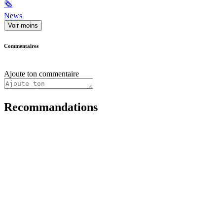
🗞
News
Voir moins
Commentaires
Ajoute ton commentaire
Recommandations