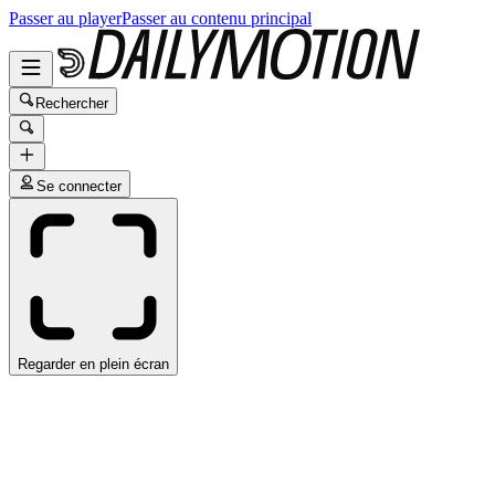
Passer au player
Passer au contenu principal
Rechercher
Se connecter
Regarder en plein écran