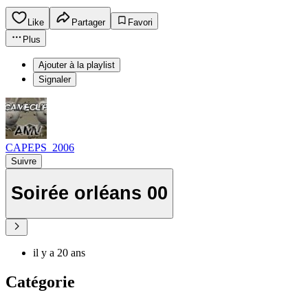
Like
Partager
Favori
Plus
Ajouter à la playlist
Signaler
CAPEPS_2006
Suivre
Soirée orléans 00
il y a 20 ans
Catégorie