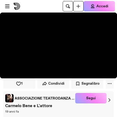
Vai al lettore
Passa al contenuto principale
Accedi
1
Condividi
Segnalibro
Segui
ASSOCIAZIONE TEATRODANZA PETRUSKA
Carmelo Bene e L'attore
19 anni fa