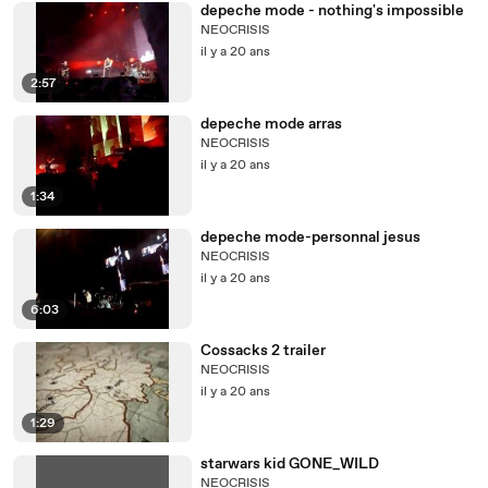
depeche mode - nothing's impossible
NEOCRISIS
il y a 20 ans
2:57
depeche mode arras
NEOCRISIS
il y a 20 ans
1:34
depeche mode-personnal jesus
NEOCRISIS
il y a 20 ans
6:03
Cossacks 2 trailer
NEOCRISIS
il y a 20 ans
1:29
starwars kid GONE_WILD
NEOCRISIS