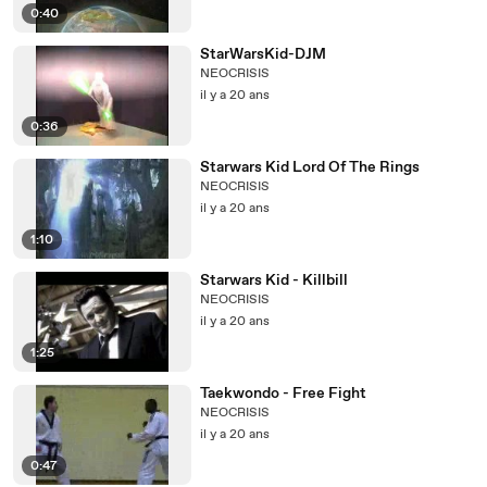
0:40
StarWarsKid-DJM
NEOCRISIS
il y a 20 ans
0:36
Starwars Kid Lord Of The Rings
NEOCRISIS
il y a 20 ans
1:10
Starwars Kid - Killbill
NEOCRISIS
il y a 20 ans
1:25
Taekwondo - Free Fight
NEOCRISIS
il y a 20 ans
0:47