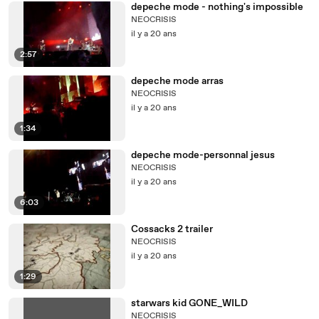
depeche mode - nothing's impossible
NEOCRISIS
il y a 20 ans
2:57
depeche mode arras
NEOCRISIS
il y a 20 ans
1:34
depeche mode-personnal jesus
NEOCRISIS
il y a 20 ans
6:03
Cossacks 2 trailer
NEOCRISIS
il y a 20 ans
1:29
starwars kid GONE_WILD
NEOCRISIS