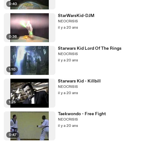
0:40
StarWarsKid-DJM
NEOCRISIS
il y a 20 ans
0:36
Starwars Kid Lord Of The Rings
NEOCRISIS
il y a 20 ans
1:10
Starwars Kid - Killbill
NEOCRISIS
il y a 20 ans
1:25
Taekwondo - Free Fight
NEOCRISIS
il y a 20 ans
0:47