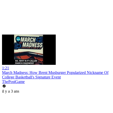
1:21
March Madness: How Brent Musburger Popularized Nickname Of
College Basketball's Signature Event
ThePostGame
il y a 3 ans