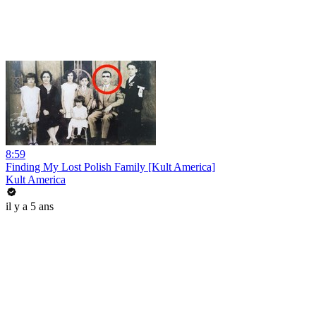
8:59
Finding My Lost Polish Family [Kult America]
Kult America
il y a 5 ans