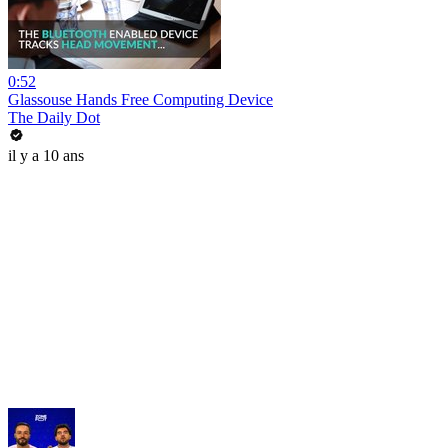
0:52
Glassouse Hands Free Computing Device
The Daily Dot
il y a 10 ans