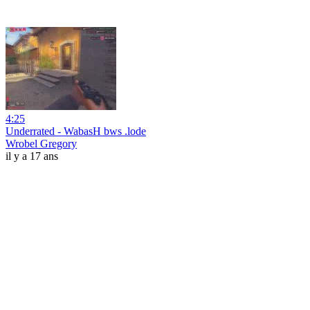
4:25
Underrated - WabasH bws .lode
Wrobel Gregory
il y a 17 ans