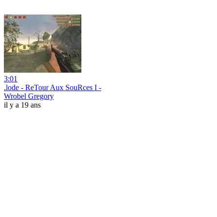
3:01
.lode - ReTour Aux SouRces I -
Wrobel Gregory
il y a 19 ans