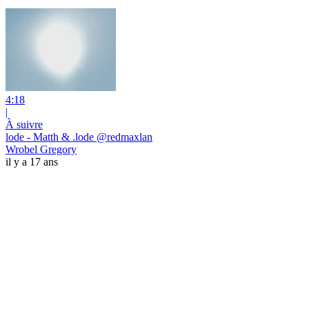
4:18
|
À suivre
lode - Matth & .lode @redmaxlan
Wrobel Gregory
il y a 17 ans