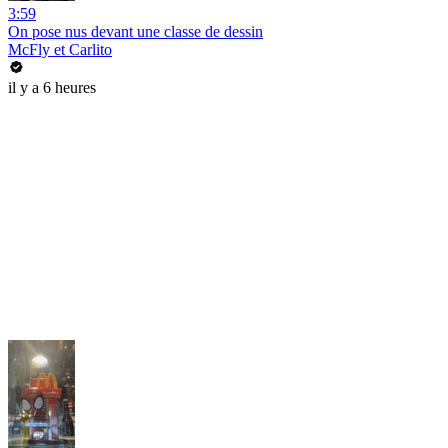
3:59
On pose nus devant une classe de dessin
McFly et Carlito
il y a 6 heures