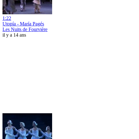
1:22
Utopía - María Pagés
Les Nuits de Fourvière
il y a 14 ans