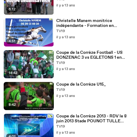
il y a 13 ans
6:12
Christelle Manem monitrice
indépendante - Formation en
équitation
TV19
il y a 13 ans
4:51
Coupe de la Corrèze Football - US
DONZENAC 3 vs EGLETONS 1 en
séniors
TV19
il y a 13 ans
14:42
Coupe de la Corrèze U15_
TV19
il y a 13 ans
8:42
Coupe de la Corrèze 2013 - RDV le 8
juin 2013 Stade POUNOT TULLE
LAGUENNE
TV19
il y a 13 ans
4:01