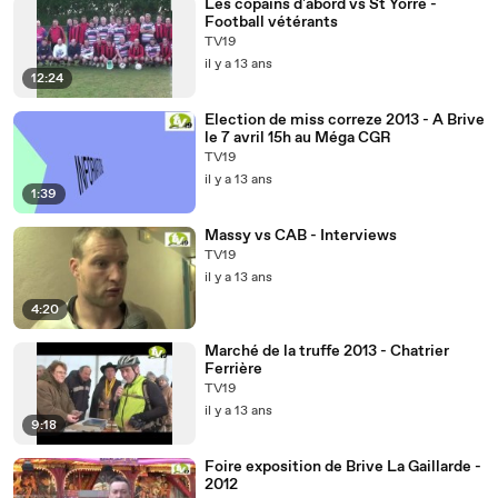
Les copains d'abord vs St Yorre -
Football vétérants
TV19
il y a 13 ans
12:24
Election de miss correze 2013 - A Brive
le 7 avril 15h au Méga CGR
TV19
il y a 13 ans
1:39
Massy vs CAB - Interviews
TV19
il y a 13 ans
4:20
Marché de la truffe 2013 - Chatrier
Ferrière
TV19
il y a 13 ans
9:18
Foire exposition de Brive La Gaillarde -
2012