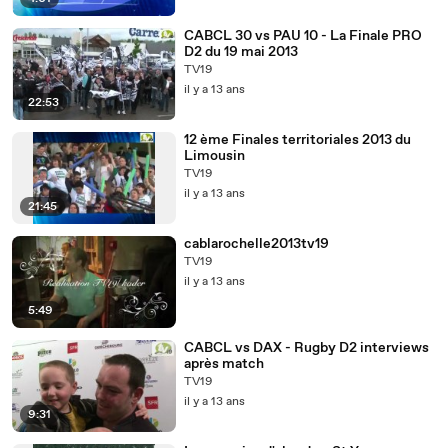
CABCL 30 vs PAU 10 - La Finale PRO
D2 du 19 mai 2013
TV19
il y a 13 ans
22:53
12 ème Finales territoriales 2013 du
Limousin
TV19
il y a 13 ans
21:45
cablarochelle2013tv19
TV19
il y a 13 ans
5:49
CABCL vs DAX - Rugby D2 interviews
après match
TV19
il y a 13 ans
9:31