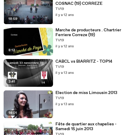
COSNAC (19) CORREZE
TV19
il y a 12 ans
18:59
Marche de producteurs . Chartrier
Ferriere Correze (19)
TV19
il y a 12 ans
8:12
CABCL vs BIARRITZ - TOP14
TV19
il y a 13 ans
3:41
Election de miss Limousin 2013
TV19
il y a 13 ans
14:01
Fête de quartier aux chapelies -
Samedi 15 juin 2013
TV19