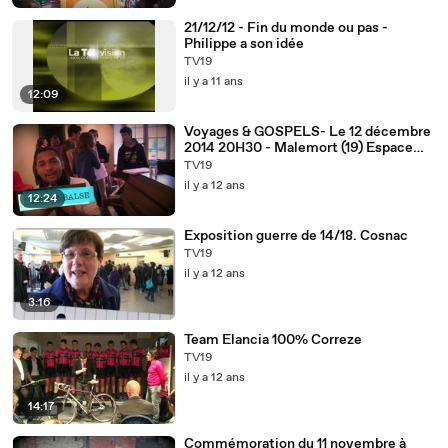
21/12/12 - Fin du monde ou pas -
Philippe a son idée
TV19
il y a 11 ans
12:09
Voyages & GOSPELS- Le 12 décembre
2014 20H30 - Malemort (19) Espace
Jean FERRAT
TV19
il y a 12 ans
12:24
Exposition guerre de 14/18. Cosnac
TV19
il y a 12 ans
3:16
Team Elancia 100% Correze
TV19
il y a 12 ans
14:17
Commémoration du 11 novembre à