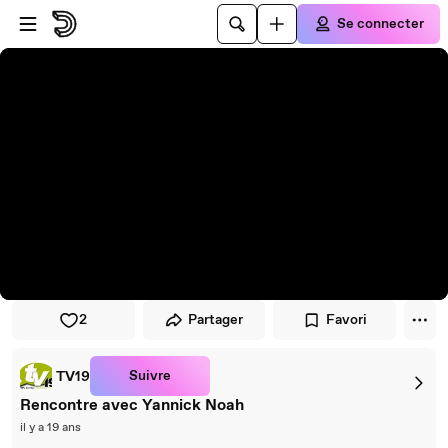
Passer au player
Passer au contenu principal
Se connecter
2
Partager
Favori
Suivre
TV19
Rencontre avec Yannick Noah
il y a 19 ans