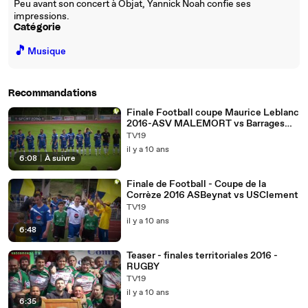
Peu avant son concert à Objat, Yannick Noah confie ses
impressions.
Catégorie
🎵
Musique
Recommandations
Finale Football coupe Maurice Leblanc
2016-ASV MALEMORT vs Barrages
XAINTRIE
TV19
il y a 10 ans
6:08
|
À suivre
Finale de Football - Coupe de la
Corrèze 2016 ASBeynat vs USClement
TV19
il y a 10 ans
6:48
Teaser - finales territoriales 2016 -
RUGBY
TV19
il y a 10 ans
6:35