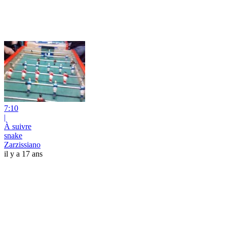
7:10
|
À suivre
snake
Zarzissiano
il y a 17 ans