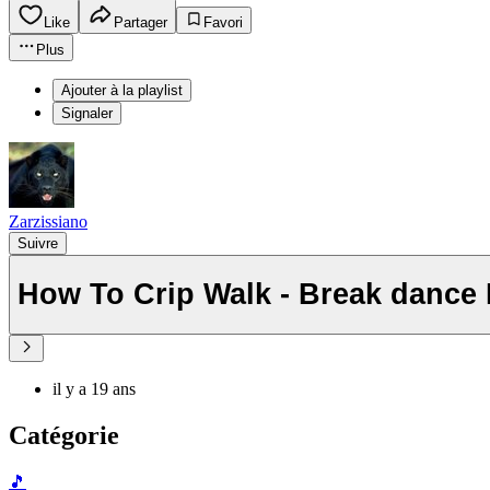
Like
Partager
Favori
Plus
Ajouter à la playlist
Signaler
Zarzissiano
Suivre
How To Crip Walk - Break dance
il y a 19 ans
Catégorie
🎵