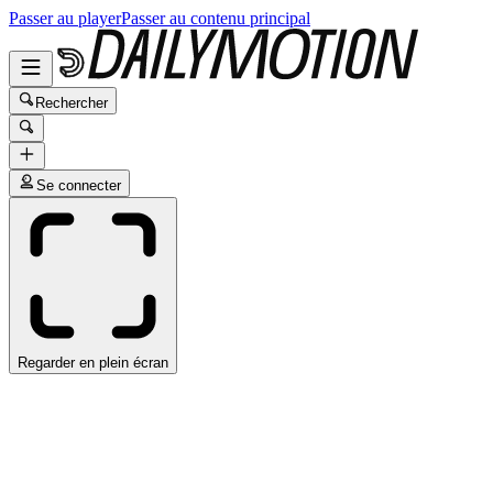
Passer au player
Passer au contenu principal
Rechercher
Se connecter
Regarder en plein écran