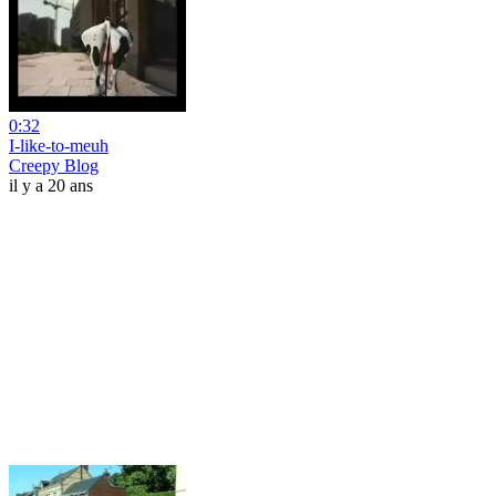
0:32
I-like-to-meuh
Creepy Blog
il y a 20 ans