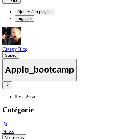
Plus
Ajouter à la playlist
Signaler
Creepy Blog
Suivre
Apple_bootcamp
il y a 20 ans
Catégorie
🗞
News
Voir moins