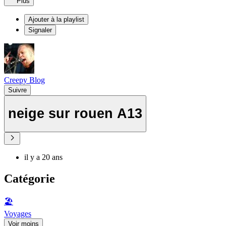
Plus
Ajouter à la playlist
Signaler
Creepy Blog
Suivre
neige sur rouen A13
il y a 20 ans
Catégorie
🏖
Voyages
Voir moins