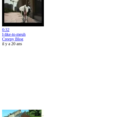
0:32
I-like-to-meuh
Creepy Blog
il y a 20 ans