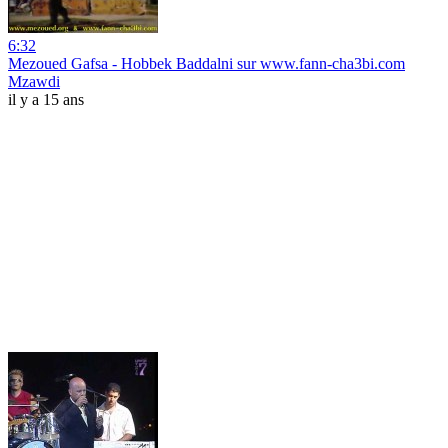
6:32
Mezoued Gafsa - Hobbek Baddalni sur www.fann-cha3bi.com
Mzawdi
il y a 15 ans