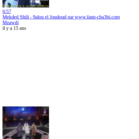
6:57
Mekded Shili - 9alou el Joudoud sur www.fann-cha3bi.com
Mzawdi
il y a 15 ans