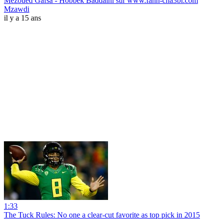
Mezoued Gafsa - Hobbek Baddalni sur www.fann-cha3bi.com
Mzawdi
il y a 15 ans
1:33
The Tuck Rules: No one a clear-cut favorite as top pick in 2015