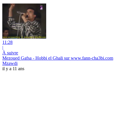
11:28
|
À suivre
Mezoued Gafsa - Hobbi el Ghali sur www.fann-cha3bi.com
Mzawdi
il y a 11 ans