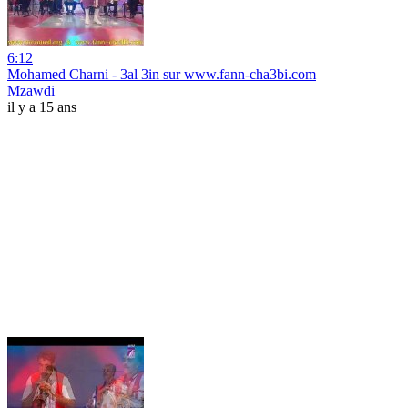
6:12
Mohamed Charni - 3al 3in sur www.fann-cha3bi.com
Mzawdi
il y a 15 ans