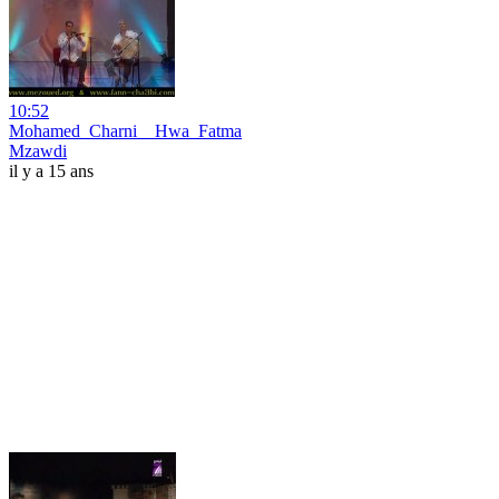
10:52
Mohamed_Charni__Hwa_Fatma
Mzawdi
il y a 15 ans