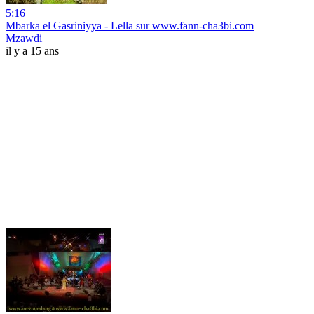
5:16
Mbarka el Gasriniyya - Lella sur www.fann-cha3bi.com
Mzawdi
il y a 15 ans