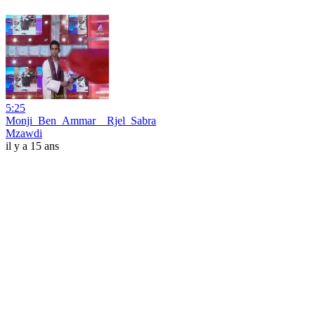
5:25
Monji_Ben_Ammar__Rjel_Sabra
Mzawdi
il y a 15 ans