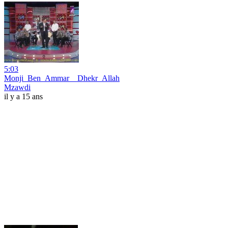
5:03
Monji_Ben_Ammar__Dhekr_Allah
Mzawdi
il y a 15 ans