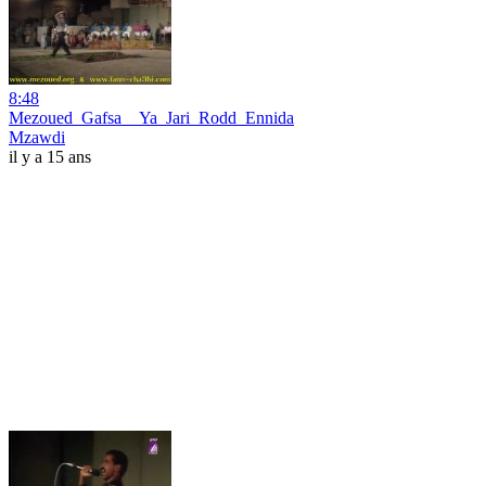
8:48
Mezoued_Gafsa__Ya_Jari_Rodd_Ennida
Mzawdi
il y a 15 ans