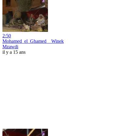
2:50
Mohamed_el_Ghamed__Winek
Mzawdi
il y a 15 ans