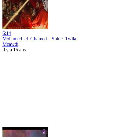
6:14
Mohamed_el_Ghamed__Snine_Twila
Mzawdi
il y a 15 ans