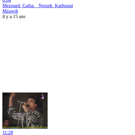
8:04
Mezoued_Gafsa__Nessek_Karhouni
Mzawdi
il y a 15 ans
11:28