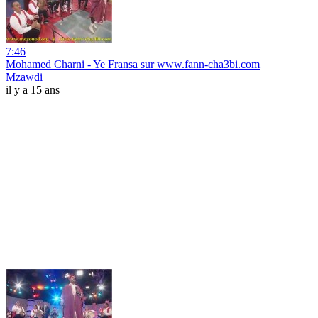
7:46
Mohamed Charni - Ye Fransa sur www.fann-cha3bi.com
Mzawdi
il y a 15 ans