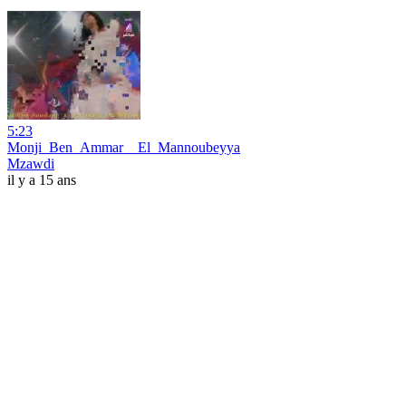
5:23
Monji_Ben_Ammar__El_Mannoubeyya
Mzawdi
il y a 15 ans