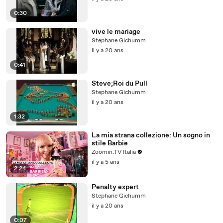
0:30
vive le mariage
Stephane Gichumm
il y a 20 ans
0:41
Steve;Roi du Pull
Stephane Gichumm
il y a 20 ans
1:32
La mia strana collezione: Un sogno in
stile Barbie
Zoomin.TV Italia
il y a 5 ans
2:24
Penalty expert
Stephane Gichumm
il y a 20 ans
0:07