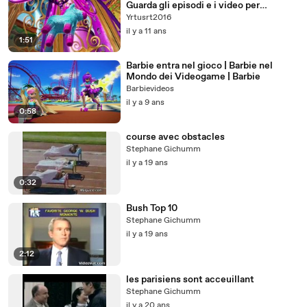
Guarda gli episodi e i video per
bambine Barbie
Yrtusrt2016
il y a 11 ans
1:51
Barbie entra nel gioco | Barbie nel
Mondo dei Videogame | Barbie
Barbievideos
il y a 9 ans
0:58
course avec obstacles
Stephane Gichumm
il y a 19 ans
0:32
Bush Top 10
Stephane Gichumm
il y a 19 ans
2:12
les parisiens sont acceuillant
Stephane Gichumm
il y a 20 ans