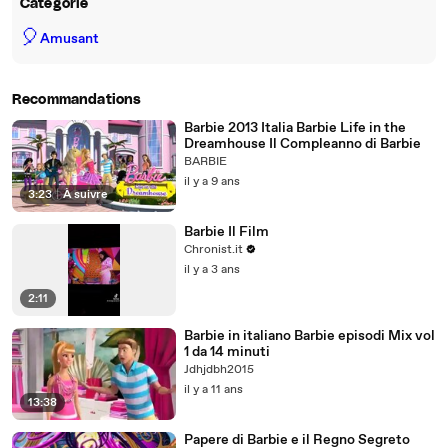
Catégorie
🎈
Amusant
Recommandations
Barbie 2013 Italia Barbie Life in the
Dreamhouse Il Compleanno di Barbie
BARBIE
il y a 9 ans
3:23
|
À suivre
Barbie Il Film
Chronist.it
il y a 3 ans
2:11
Barbie in italiano Barbie episodi Mix vol
1 da 14 minuti
Jdhjdbh2015
il y a 11 ans
13:38
Papere di Barbie e il Regno Segreto