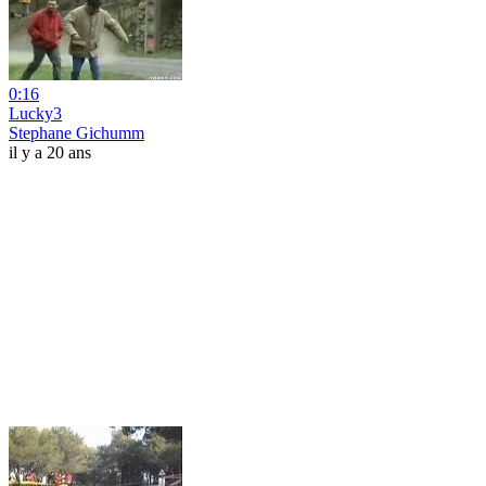
0:16
Lucky3
Stephane Gichumm
il y a 20 ans