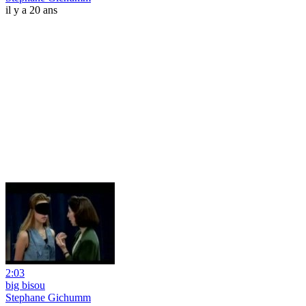
il y a 20 ans
2:03
big bisou
Stephane Gichumm