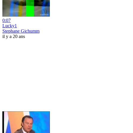
0:07
Lucky1
Stephane Gichumm
il y a 20 ans