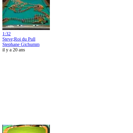
1:32
Steve;Roi du Pull
Stephane Gichumm
il y a 20 ans