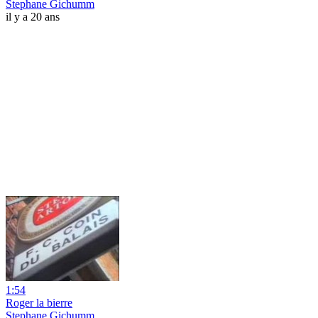
Stephane Gichumm
il y a 20 ans
1:54
Roger la bierre
Stephane Gichumm