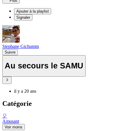
Plus
Ajouter à la playlist
Signaler
Stephane Gichumm
Suivre
Au secours le SAMU
il y a 20 ans
Catégorie
🎈
Amusant
Voir moins