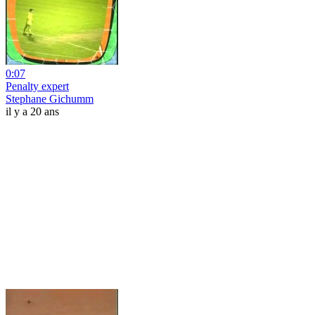
0:07
Penalty expert
Stephane Gichumm
il y a 20 ans