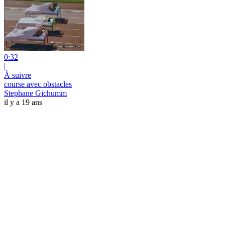
0:32
|
À suivre
course avec obstacles
Stephane Gichumm
il y a 19 ans