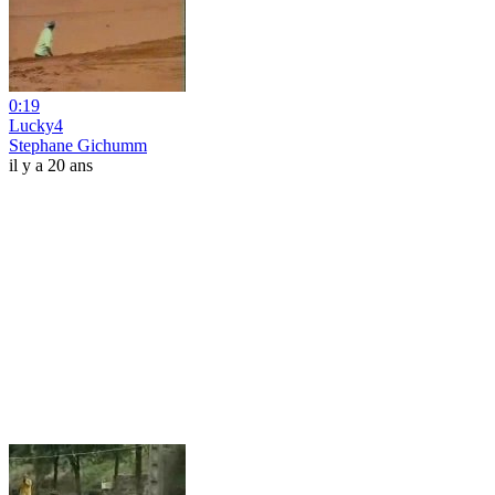
0:19
Lucky4
Stephane Gichumm
il y a 20 ans