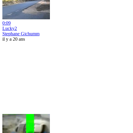
0:09
Lucky2
Stephane Gichumm
il y a 20 ans