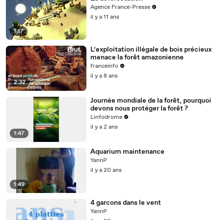
Agence France-Presse
il y a 11 ans
1:17
L’exploitation illégale de bois précieux
menace la forêt amazonienne
franceinfo
il y a 8 ans
2:32
Journée mondiale de la forêt, pourquoi
devons nous protéger la forêt ?
Linfodrome
il y a 2 ans
1:47
Aquarium maintenance
YannP
il y a 20 ans
1:49
4 garcons dans le vent
YannP