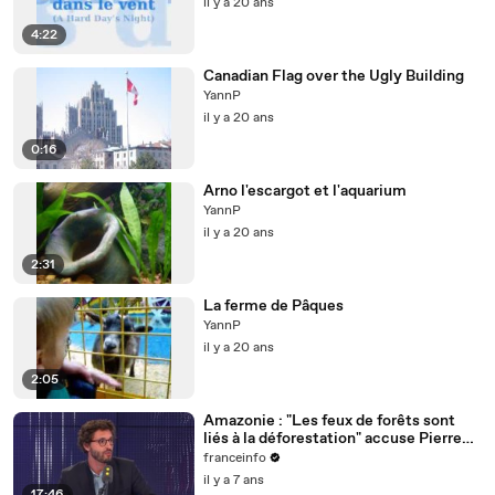
il y a 20 ans
4:22
Canadian Flag over the Ugly Building
YannP
il y a 20 ans
0:16
Arno l'escargot et l'aquarium
YannP
il y a 20 ans
2:31
La ferme de Pâques
YannP
il y a 20 ans
2:05
Amazonie : "Les feux de forêts sont
liés à la déforestation" accuse Pierre
Cannet
franceinfo
il y a 7 ans