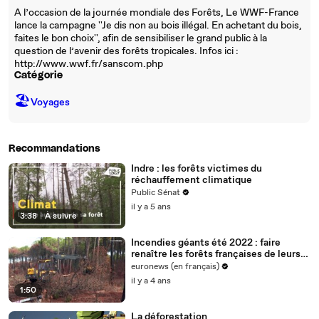
A l’occasion de la journée mondiale des Forêts, Le WWF-France
lance la campagne ''Je dis non au bois illégal. En achetant du bois,
faites le bon choix'', afin de sensibiliser le grand public à la
question de l’avenir des forêts tropicales. Infos ici :
http://www.wwf.fr/sanscom.php
Catégorie
🏖
Voyages
Recommandations
Indre : les forêts victimes du
réchauffement climatique
Public Sénat
il y a 5 ans
3:38
|
À suivre
Incendies géants été 2022 : faire
renaître les forêts françaises de leurs
cendres
euronews (en français)
il y a 4 ans
1:50
La déforestation