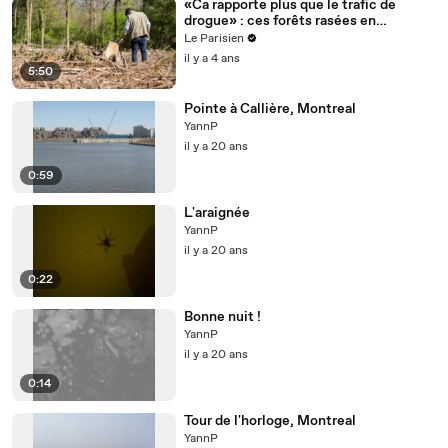
«Ca rapporte plus que le trafic de
drogue» : ces forêts rasées en
quelques heures par des voleurs de
Le Parisien
bois
il y a 4 ans
5:50
Pointe à Callière, Montreal
YannP
il y a 20 ans
0:59
L'araignée
YannP
il y a 20 ans
0:22
Bonne nuit !
YannP
il y a 20 ans
0:14
Tour de l'horloge, Montreal
YannP