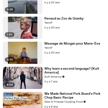
il y a 20 ans
0:26
Renaud au Zoo de Granby
YannP
il y a 20 ans
1:50
Message de Morgan pour Marie-Ève
YannP
il y a 20 ans
0:30
Why learn a second language? [Kult
America]
Kult America
il y a 7 ans
8:04
We Made National Pork Board's Pork
Chop Basic Recipe
Glen & Friends Cooking Food
il y a 8 ans