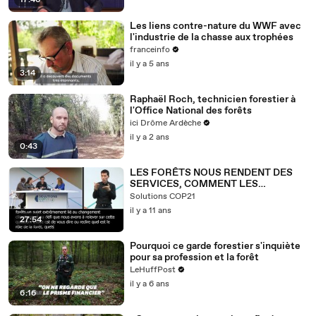
17:46
Les liens contre-nature du WWF avec
l'industrie de la chasse aux trophées
franceinfo
il y a 5 ans
3:14
Raphaël Roch, technicien forestier à
l'Office National des forêts
ici Drôme Ardèche
il y a 2 ans
0:43
LES FORÊTS NOUS RENDENT DES
SERVICES, COMMENT LES
PROTÉGER ?
Solutions COP21
il y a 11 ans
27:54
Pourquoi ce garde forestier s'inquiète
pour sa profession et la forêt
LeHuffPost
il y a 6 ans
6:16