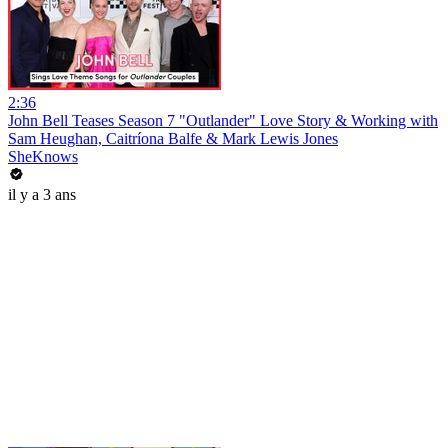
2:36
John Bell Teases Season 7 "Outlander" Love Story & Working with
Sam Heughan, Caitríona Balfe & Mark Lewis Jones
SheKnows
il y a 3 ans