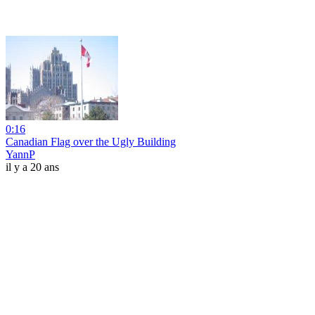
0:16
Canadian Flag over the Ugly Building
YannP
il y a 20 ans