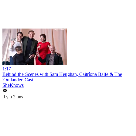
1:17
Behind-the-Scenes with Sam Heughan, Caitríona Balfe & The
'Outlander' Cast
SheKnows
il y a 2 ans