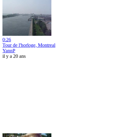
0:26
Tour de l'horloge, Montreal
YannP
il y a 20 ans