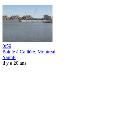
0:59
Pointe à Callière, Montreal
YannP
il y a 20 ans