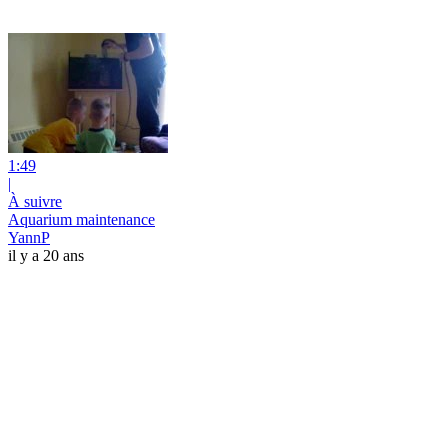
1:49
|
À suivre
Aquarium maintenance
YannP
il y a 20 ans