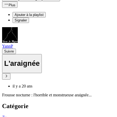
Plus
Ajouter à la playlist
Signaler
YannP
Suivre
L'araignée
il y a 20 ans
Frousse nocturne : l'horrible et monstrueuse araignée...
Catégorie