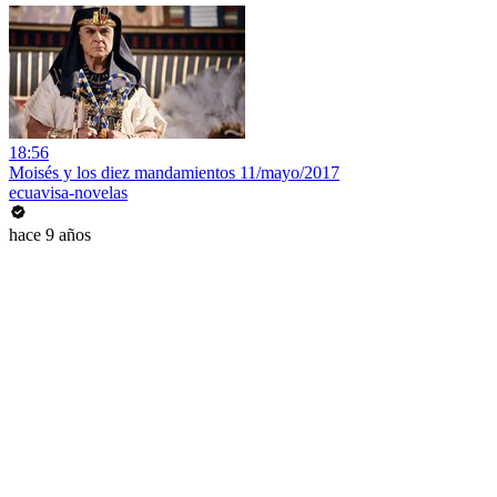
18:56
Moisés y los diez mandamientos 11/mayo/2017
ecuavisa-novelas
hace 9 años