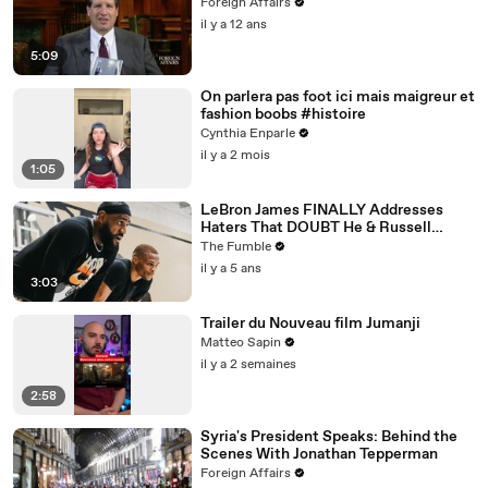
Foreign Affairs
il y a 12 ans
5:09
On parlera pas foot ici mais maigreur et
fashion boobs #histoire
Cynthia Enparle
il y a 2 mois
1:05
LeBron James FINALLY Addresses
Haters That DOUBT He & Russell
Westbrook Can Win Together
The Fumble
il y a 5 ans
3:03
Trailer du Nouveau film Jumanji
Matteo Sapin
il y a 2 semaines
2:58
Syria's President Speaks: Behind the
Scenes With Jonathan Tepperman
Foreign Affairs