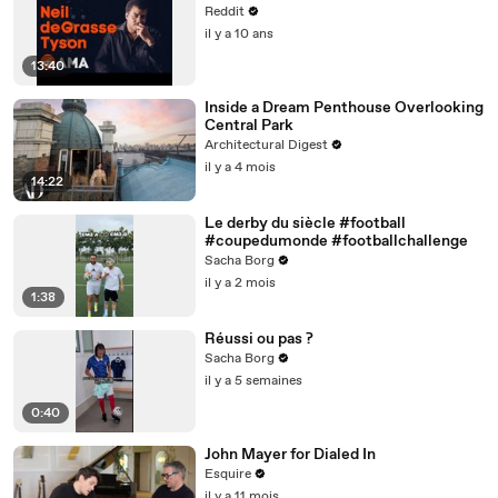
Reddit
il y a 10 ans
13:40
Inside a Dream Penthouse Overlooking
Central Park
Architectural Digest
il y a 4 mois
14:22
Le derby du siècle #football
#coupedumonde #footballchallenge
Sacha Borg
il y a 2 mois
1:38
Réussi ou pas ?
Sacha Borg
il y a 5 semaines
0:40
John Mayer for Dialed In
Esquire
il y a 11 mois