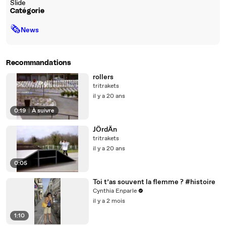
Slide
Catégorie
🗞
News
Recommandations
rollers
tritrakets
il y a 20 ans
0:19
|
À suivre
JÖrdÄn
tritrakets
il y a 20 ans
0:05
Toi t’as souvent la flemme ? #histoire
Cynthia Enparle
il y a 2 mois
1:10