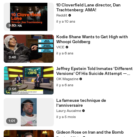
10 Cloverfield Lane director, Dan
Trachtenberg: AMA!
Reddit
il y a 10 ans
9:10
Kodie Shane Wants to Get High with
Whoopi Goldberg
VICE
il y a 6 ans
3:46
Jeffrey Epstein Told Inmates ‘Different
Versions’ Of His Suicide Attempt —
Watch
OK Magazine
il y a 6 ans
0:56
La fameuse technique de
l’anniversaire
Laury Aucalme
il y a 5 mois
1:01
Gideon Rose on Iran and the Bomb