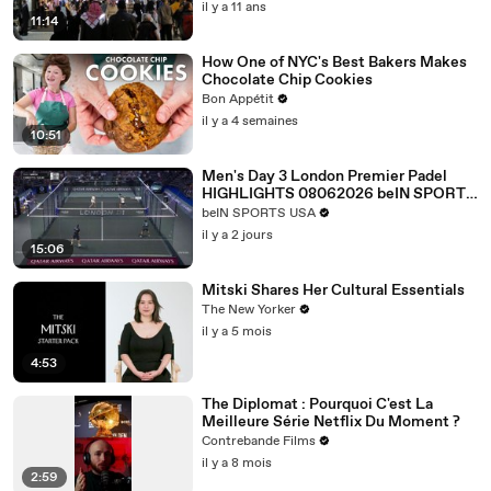
il y a 11 ans
11:14
How One of NYC's Best Bakers Makes
Chocolate Chip Cookies
Bon Appétit
il y a 4 semaines
10:51
Men's Day 3 London Premier Padel
HIGHLIGHTS 08062026 beIN SPORTS
USA.mp4
beIN SPORTS USA
il y a 2 jours
15:06
Mitski Shares Her Cultural Essentials
The New Yorker
il y a 5 mois
4:53
The Diplomat : Pourquoi C'est La
Meilleure Série Netflix Du Moment ?
Contrebande Films
il y a 8 mois
2:59