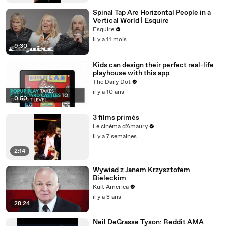
Spinal Tap Are Horizontal People in a
Vertical World | Esquire
Esquire
il y a 11 mois
9:30
Kids can design their perfect real-life
playhouse with this app
The Daily Dot
il y a 10 ans
0:50
3 films primés
Le cinéma d'Amaury
il y a 7 semaines
2:14
Wywiad z Janem Krzysztofem
Bieleckim
Kult America
il y a 8 ans
28:24
Neil DeGrasse Tyson: Reddit AMA