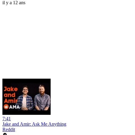
il y a 12 ans
7:41
Jake and Amir: Ask Me Anything
Reddit