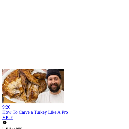
9:20
How To Carve a Turkey Like A Pro
VICE
il y a 6 ans