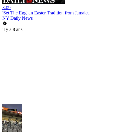
3:09
'Set The Egg' an Easter Tradition from Jamaica
NY Daily News
il y a 8 ans