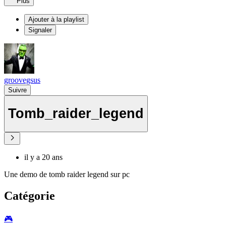
Plus
Ajouter à la playlist
Signaler
groovegsus
Suivre
Tomb_raider_legend
il y a 20 ans
Une demo de tomb raider legend sur pc
Catégorie
🎮️