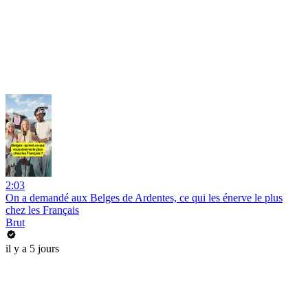
2:03
On a demandé aux Belges de Ardentes, ce qui les énerve le plus
chez les Français
Brut
il y a 5 jours