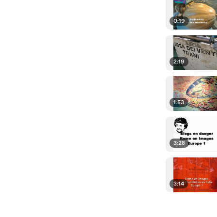
0:19
2:19
1:53
3:28
3:14