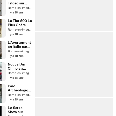
Tifoso sur
Europe 1
Rome-en-images
il y a 18 ans
La Fiat 500 La
Plus Chère Du
Monde
Rome-en-images
il y a 18 ans
L'Avortement
en Italie sur
Europe 1
Rome-en-images
il y a 18 ans
Nouvel An
Chinois à
Rome
Rome-en-images
il y a 18 ans
Parc
Archéologiqu
e Gabii
Rome-en-images
il y a 19 ans
Le Sarko
Show sur