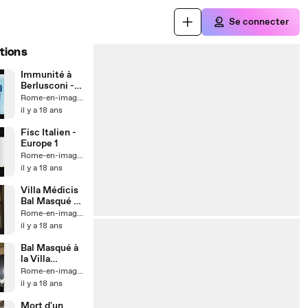
Se connecter
tions
Immunité à
Berlusconi -
Europe 1
Rome-en-images
il y a 18 ans
Fisc Italien -
Europe 1
Rome-en-images
il y a 18 ans
Villa Médicis
Bal Masqué -
Le Diaporama
Rome-en-images
il y a 18 ans
Bal Masqué à
la Villa
Médicis
Rome-en-images
il y a 18 ans
Mort d'un