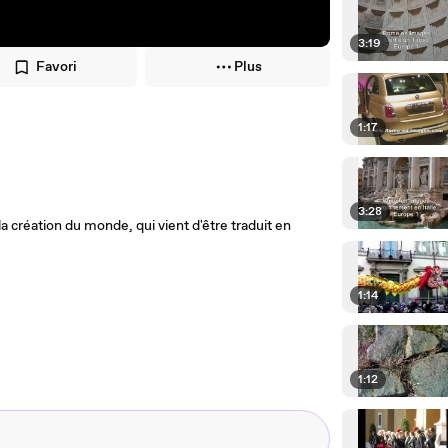
3:19
Favori
Plus
1:17
3:28
 création du monde, qui vient d'être traduit en
1:14
1:12