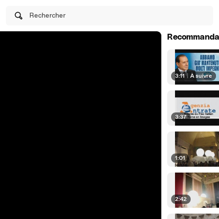
Rechercher
Recommanda
3:11
|
À suivre
3:37
1:01
2:42