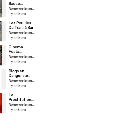
Sauce
Bretonne
Rome-en-images
il y a 19 ans
Les Pouilles -
De Trani à Bari
Rome-en-images
il y a 19 ans
Cinema -
Festa
Internazionale
Rome-en-images
di Roma
il y a 19 ans
Blogs en
Danger sur
Europe 1
Rome-en-images
il y a 19 ans
La
Prostitution
en Italie -
Rome-en-images
Europe 1
il y a 18 ans