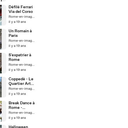
Défilé Ferrari
Via del Corso
Rome-en-images
il y a 19 ans
Un Romain à
Paris
Rome-en-images
il y a 19 ans
S'expatrier à
Rome
Rome-en-images
il y a 19 ans
Coppedè - Le
Quartier Art
Nouveau de
Rome-en-images
Rome
il y a 19 ans
Break Dance à
Rome -
TimTribu
Rome-en-images
il y a 19 ans
Halloween