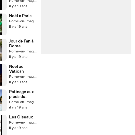
Europe 1
Rome-en-images
il y a 19 ans
Noël à Paris
Rome-en-images
il y a 19 ans
Jour de l'an à
Rome
Rome-en-images
il y a 19 ans
Noël au
Vatican
Rome-en-images
il y a 19 ans
Patinage aux
pieds du
Castel
Rome-en-images
Sant'Angelo
il y a 19 ans
Les Oiseaux
Rome-en-images
il y a 19 ans