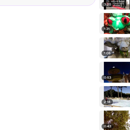
3:20
1:31
1:05
0:53
2:16
0:43