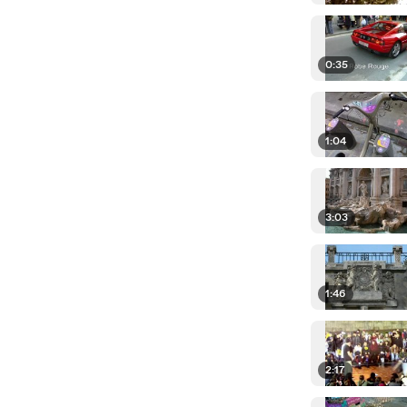
0:35
1:04
3:03
1:46
2:17