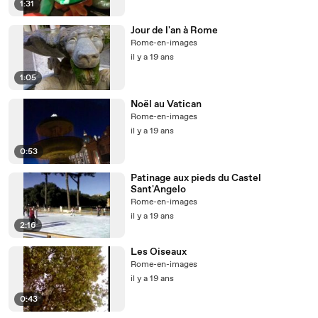
1:31
Jour de l'an à Rome
Rome-en-images
il y a 19 ans
1:05
Noël au Vatican
Rome-en-images
il y a 19 ans
0:53
Patinage aux pieds du Castel
Sant'Angelo
Rome-en-images
il y a 19 ans
2:16
Les Oiseaux
Rome-en-images
il y a 19 ans
0:43