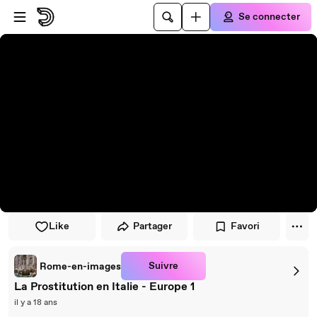
Passer au player
Passer au contenu principal
Se connecter
Like
Partager
Favori
Suivre
Rome-en-images
La Prostitution en Italie - Europe 1
il y a 18 ans