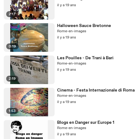
il y a 19 ans
2:17
Halloween Sauce Bretonne
Rome-en-images
il y a 19 ans
0:19
Les Pouilles - De Trani à Bari
Rome-en-images
il y a 19 ans
2:19
Cinema - Festa Internazionale di Roma
Rome-en-images
il y a 19 ans
1:53
Blogs en Danger sur Europe 1
Rome-en-images
il y a 19 ans