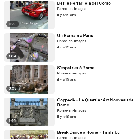
Défilé Ferrari Via del Corso
Rome-en-images
il y a 19 ans
0:35
Un Romain à Paris
Rome-en-images
il y a 19 ans
1:04
S'expatrier à Rome
Rome-en-images
il y a 19 ans
3:03
Coppedè - Le Quartier Art Nouveau de
Rome
Rome-en-images
il y a 19 ans
1:46
Break Dance à Rome - TimTribu
Rome-en-images