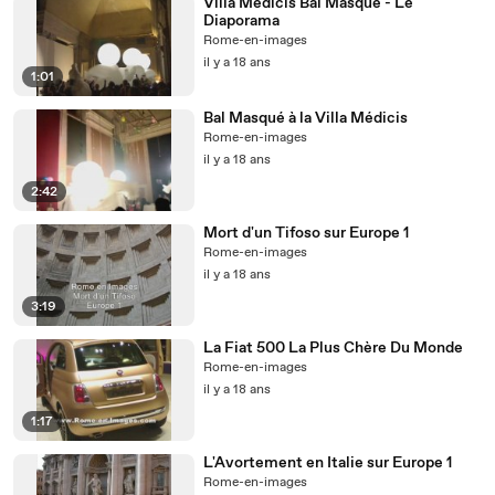
Villa Médicis Bal Masqué - Le
Diaporama
Rome-en-images
il y a 18 ans
1:01
Bal Masqué à la Villa Médicis
Rome-en-images
il y a 18 ans
2:42
Mort d'un Tifoso sur Europe 1
Rome-en-images
il y a 18 ans
3:19
La Fiat 500 La Plus Chère Du Monde
Rome-en-images
il y a 18 ans
1:17
L'Avortement en Italie sur Europe 1
Rome-en-images