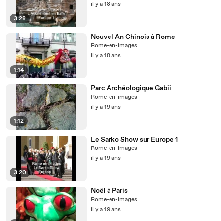
il y a 18 ans
3:28
Nouvel An Chinois à Rome
Rome-en-images
il y a 18 ans
1:14
Parc Archéologique Gabii
Rome-en-images
il y a 19 ans
1:12
Le Sarko Show sur Europe 1
Rome-en-images
il y a 19 ans
3:20
Noël à Paris
Rome-en-images
il y a 19 ans