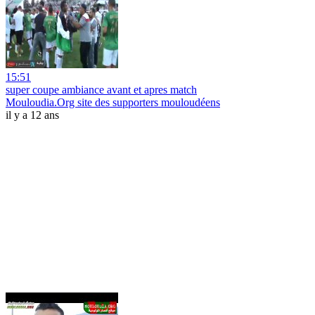
15:51
super coupe ambiance avant et apres match
Mouloudia.Org site des supporters mouloudéens
il y a 12 ans