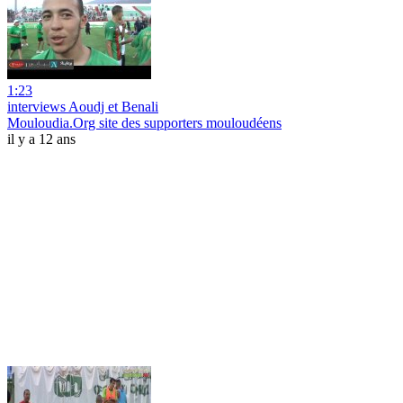
1:23
interviews Aoudj et Benali
Mouloudia.Org site des supporters mouloudéens
il y a 12 ans