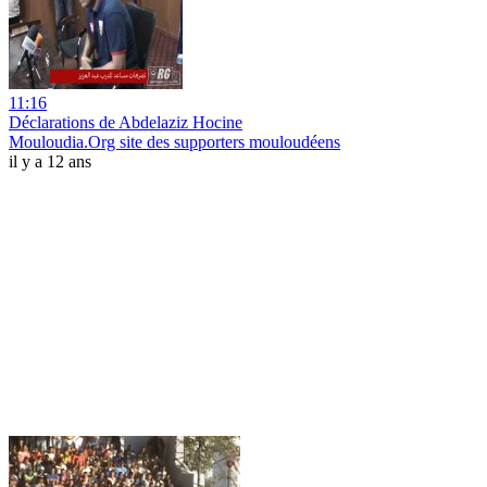
11:16
Déclarations de Abdelaziz Hocine
Mouloudia.Org site des supporters mouloudéens
il y a 12 ans