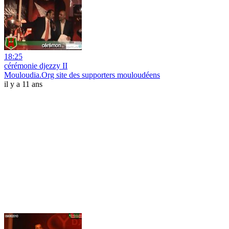
18:25
cérémonie djezzy II
Mouloudia.Org site des supporters mouloudéens
il y a 11 ans