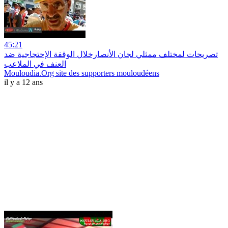
45:21
تصريحات لمختلف ممثلي لجان الأنصارخلال الوقفة الإحتجاجية ضد
العنف في الملاعب
Mouloudia.Org site des supporters mouloudéens
il y a 12 ans