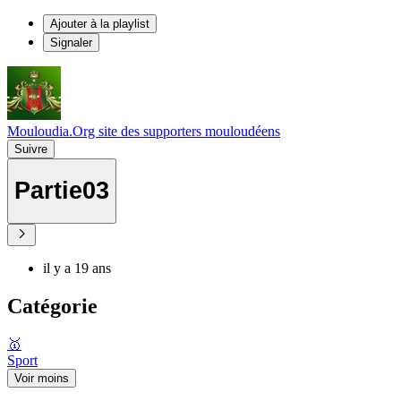
Ajouter à la playlist
Signaler
Mouloudia.Org site des supporters mouloudéens
Suivre
Partie03
il y a 19 ans
Catégorie
🥇
Sport
Voir moins