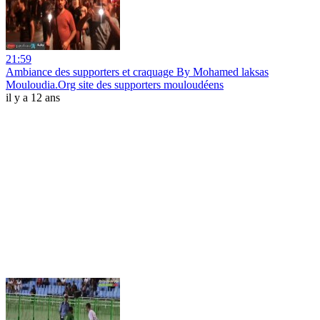
21:59
Ambiance des supporters et craquage By Mohamed laksas
Mouloudia.Org site des supporters mouloudéens
il y a 12 ans