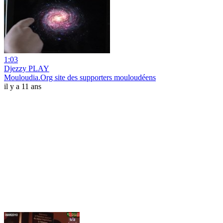
1:03
Djezzy PLAY
Mouloudia.Org site des supporters mouloudéens
il y a 11 ans