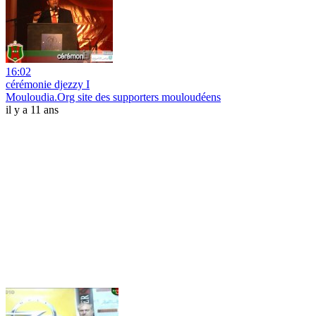
16:02
cérémonie djezzy I
Mouloudia.Org site des supporters mouloudéens
il y a 11 ans