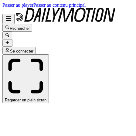
Passer au player
Passer au contenu principal
Rechercher
Se connecter
Regarder en plein écran