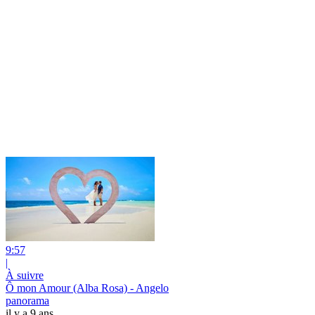
9:57
|
À suivre
Ô mon Amour (Alba Rosa) - Angelo
panorama
il y a 9 ans