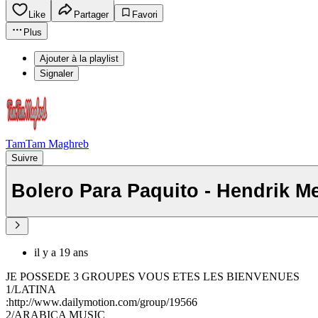
Like
Partager
Favori
Plus
Ajouter à la playlist
Signaler
TamTam Maghreb
Suivre
Bolero Para Paquito - Hendrik M
il y a 19 ans
JE POSSEDE 3 GROUPES VOUS ETES LES BIENVENUES
1/LATINA
:http://www.dailymotion.com/group/19566
2/ARABICA MUSIC