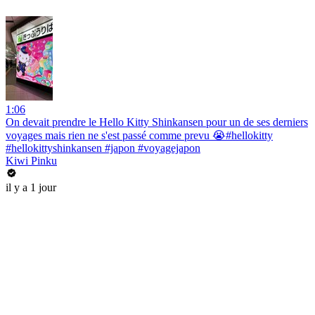
1:06
On devait prendre le Hello Kitty Shinkansen pour un de ses derniers
voyages mais rien ne s'est passé comme prevu 😭#hellokitty
#hellokittyshinkansen #japon #voyagejapon
Kiwi Pinku
il y a 1 jour