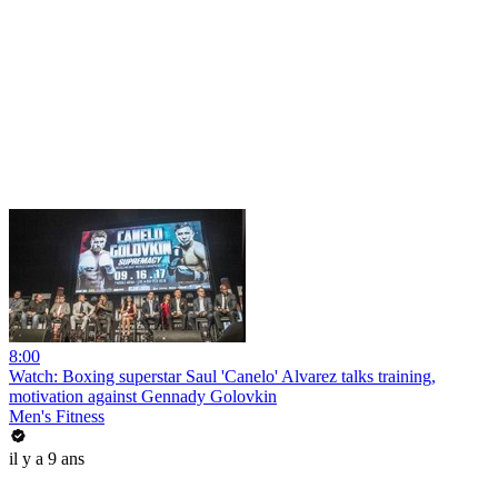
8:00
Watch: Boxing superstar Saul 'Canelo' Alvarez talks training,
motivation against Gennady Golovkin
Men's Fitness
il y a 9 ans