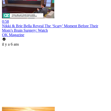
0:58
Nikki & Brie Bella Reveal The ‘Scary’ Moment Before Their
Mom’s Brain Surgery: Watch
OK Magazine
il y a 6 ans