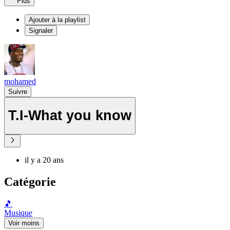
Plus
Ajouter à la playlist
Signaler
mohamed
Suivre
T.I-What you know
il y a 20 ans
Catégorie
🎵
Musique
Voir moins