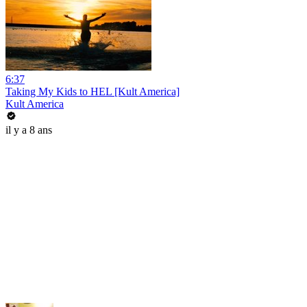
6:37
Taking My Kids to HEL [Kult America]
Kult America
il y a 8 ans