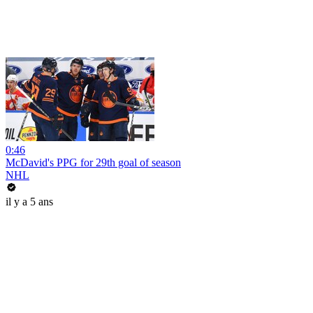
0:46
McDavid's PPG for 29th goal of season
NHL
il y a 5 ans