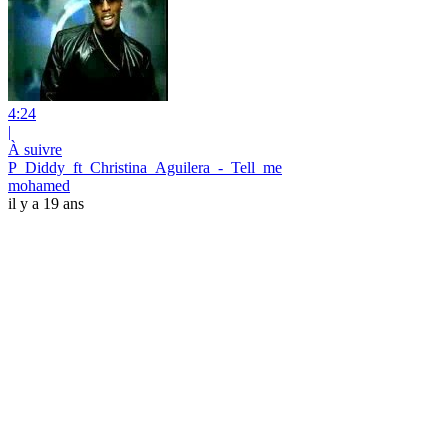
4:24
|
À suivre
P_Diddy_ft_Christina_Aguilera_-_Tell_me
mohamed
il y a 19 ans