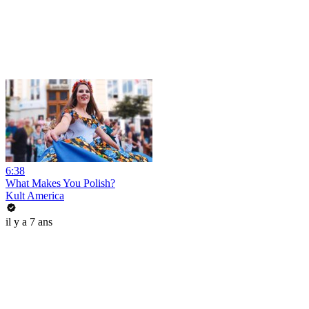
6:38
What Makes You Polish?
Kult America
il y a 7 ans