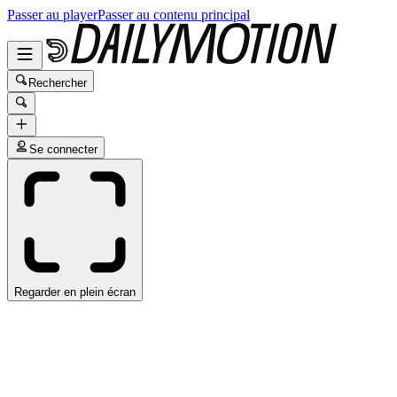
Passer au player
Passer au contenu principal
Rechercher
Se connecter
Regarder en plein écran