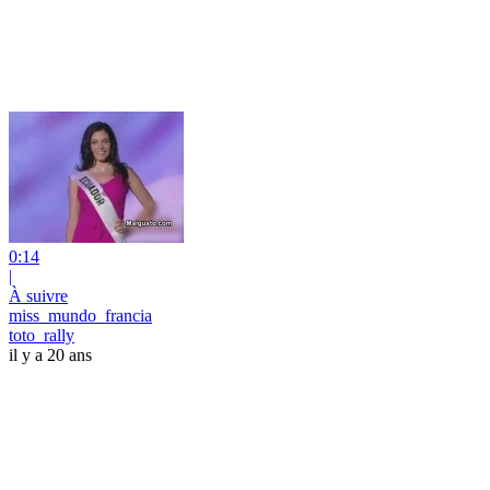
0:14
|
À suivre
miss_mundo_francia
toto_rally
il y a 20 ans