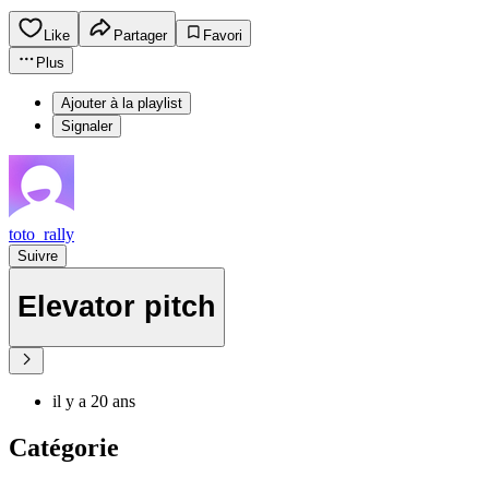
Like
Partager
Favori
Plus
Ajouter à la playlist
Signaler
toto_rally
Suivre
Elevator pitch
il y a 20 ans
Catégorie