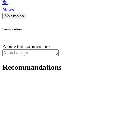
🗞
News
Voir moins
Commentaires
Ajoute ton commentaire
Recommandations