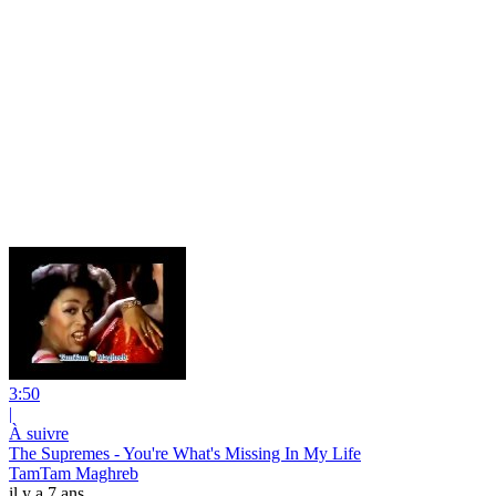
3:50
|
À suivre
The Supremes - You're What's Missing In My Life
TamTam Maghreb
il y a 7 ans