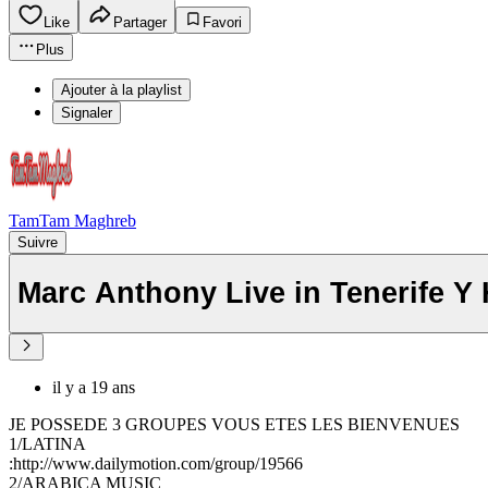
Like
Partager
Favori
Plus
Ajouter à la playlist
Signaler
TamTam Maghreb
Suivre
Marc Anthony Live in Tenerife
il y a 19 ans
JE POSSEDE 3 GROUPES VOUS ETES LES BIENVENUES
1/LATINA
:http://www.dailymotion.com/group/19566
2/ARABICA MUSIC