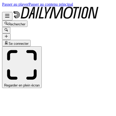
Passer au player
Passer au contenu principal
Rechercher
Se connecter
Regarder en plein écran