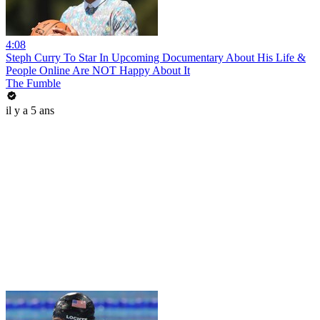
4:08
Steph Curry To Star In Upcoming Documentary About His Life &
People Online Are NOT Happy About It
The Fumble
il y a 5 ans