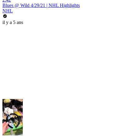
Blues @ Wild 4/29/21 | NHL Highlights
NHL
il y a 5 ans