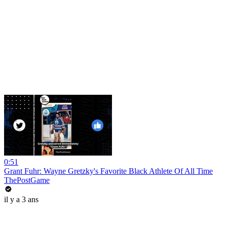
0:51
Grant Fuhr: Wayne Gretzky's Favorite Black Athlete Of All Time
ThePostGame
il y a 3 ans