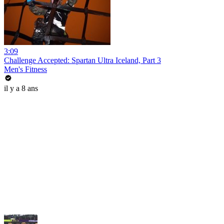
3:09
Challenge Accepted: Spartan Ultra Iceland, Part 3
Men's Fitness
il y a 8 ans