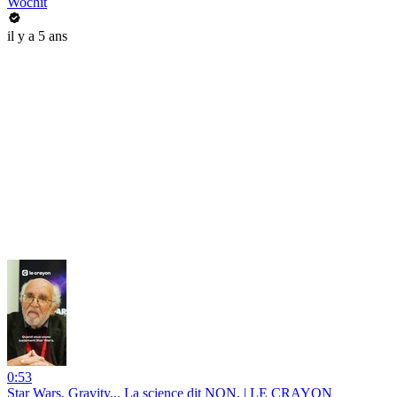
Wochit
il y a 5 ans
0:53
Star Wars, Gravity... La science dit NON. | LE CRAYON