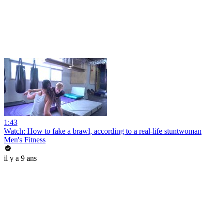
1:43
Watch: How to fake a brawl, according to a real-life stuntwoman
Men's Fitness
il y a 9 ans