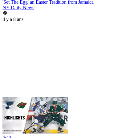
'Set The Egg' an Easter Tradition from Jamaica
NY Daily News
il y a 8 ans
2:42