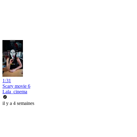
1:31
Scary movie 6
Lala_cinema
il y a 4 semaines