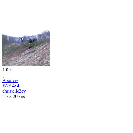
1:09
|
À suivre
FAF 4x4
christelle2cv
il y a 20 ans