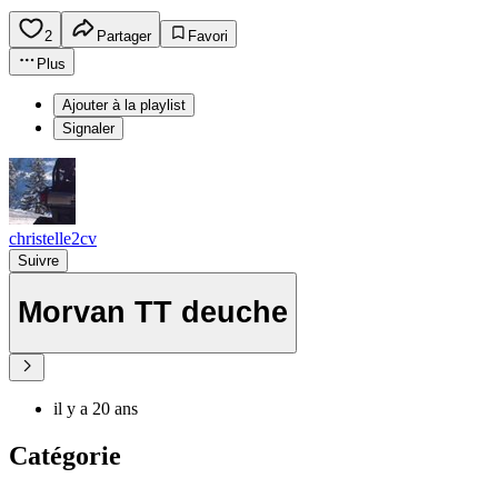
2
Partager
Favori
Plus
Ajouter à la playlist
Signaler
christelle2cv
Suivre
Morvan TT deuche
il y a 20 ans
Catégorie