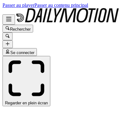
Passer au player
Passer au contenu principal
Rechercher
Se connecter
Regarder en plein écran