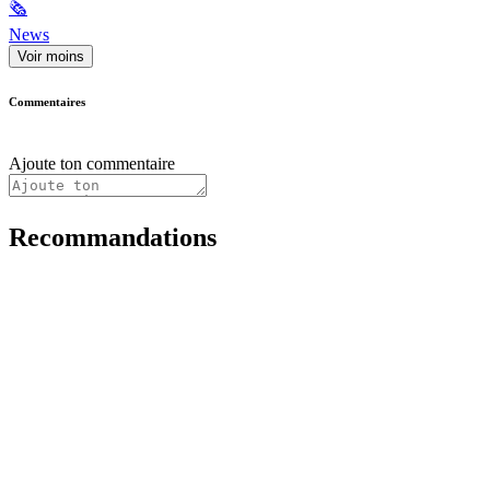
🗞
News
Voir moins
Commentaires
Ajoute ton commentaire
Recommandations