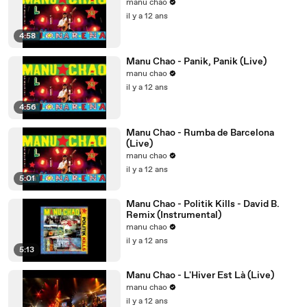
manu chao
il y a 12 ans
4:58
Manu Chao - Panik, Panik (Live)
manu chao
il y a 12 ans
4:56
Manu Chao - Rumba de Barcelona
(Live)
manu chao
il y a 12 ans
5:01
Manu Chao - Politik Kills - David B.
Remix (Instrumental)
manu chao
il y a 12 ans
5:13
Manu Chao - L'Hiver Est Là (Live)
manu chao
il y a 12 ans