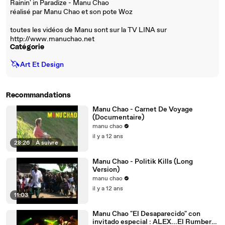
Rainin' in Paradize - Manu Chao
réalisé par Manu Chao et son pote Woz
toutes les vidéos de Manu sont sur la TV LINA sur
http://www.manuchao.net
Catégorie
🦄
Art Et Design
Recommandations
Manu Chao - Carnet De Voyage
(Documentaire)
manu chao
il y a 12 ans
28:26
|
À suivre
Manu Chao - Politik Kills (Long
Version)
manu chao
il y a 12 ans
11:03
Manu Chao "El Desaparecido" con
invitado especial : ALEX...El Rumbero