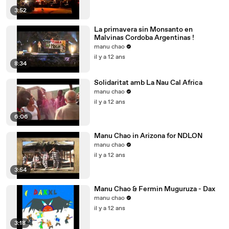
3:52
La primavera sin Monsanto en
Malvinas Cordoba Argentinas !
manu chao
il y a 12 ans
8:34
Solidaritat amb La Nau Cal Africa
manu chao
il y a 12 ans
6:06
Manu Chao in Arizona for NDLON
manu chao
il y a 12 ans
3:54
Manu Chao & Fermin Muguruza - Dax
manu chao
il y a 12 ans
3:18