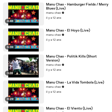
Manu Chao - Hamburger Fields / Merry
Blues (Live)
manu chao
il y a 12 ans
4:48
Manu Chao - El Hoyo (Live)
manu chao
il y a 12 ans
5:39
Manu Chao - Politik Kills (Short
Version)
manu chao
il y a 12 ans
3:38
Manu Chao - La Vida Tombola (Live)
manu chao
il y a 12 ans
6:29
Manu Chao - El Viento (Live)