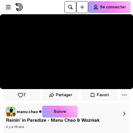
Passer au player
Passer au contenu principal
Se connecter
7
Partager
Favori
Suivre
manu chao
Rainin' in Paradize - Manu Chao & Wozniak
il y a 19 ans