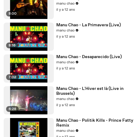
de Bogatell !!!
manu chao
il y a 12 ans
8:00
Manu Chao - La Primavera (Live)
manu chao
il y a 12 ans
8:16
Manu Chao - Desaparecido (Live)
manu chao
il y a 12 ans
7:02
Manu Chao - L'Hiver est là (Live in
Brussels)
manu chao
il y a 12 ans
6:28
Manu Chao - Politik Kills - Prince Fatty
Remix
manu chao