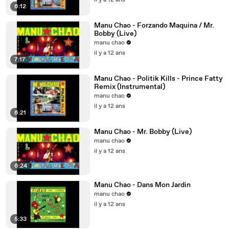
il y a 12 ans
6:12
Manu Chao - Forzando Maquina / Mr.
Bobby (Live)
manu chao
il y a 12 ans
7:17
Manu Chao - Politik Kills - Prince Fatty
Remix (Instrumental)
manu chao
il y a 12 ans
6:21
Manu Chao - Mr. Bobby (Live)
manu chao
il y a 12 ans
6:24
Manu Chao - Dans Mon Jardin
manu chao
il y a 12 ans
5:33