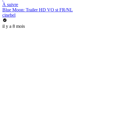
À suivre
Blue Moon: Trailer HD VO st FR/NL
cinebel
il y a 8 mois