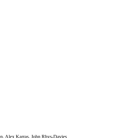
en, Alex Karras, John Rhys-Davies