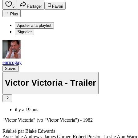
5
Partager
Favori
Plus
Ajouter à la playlist
Signaler
enricogay
Suivre
Victor Victoria - Trailer
il y a 19 ans
"Victor Victoria" (vo "Victor Victoria") - 1982
Réalisé par Blake Edwards
Avec Julie Andrews, James Garner, Robert Preston, Leslie Ann Warr