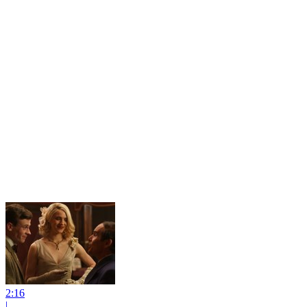
2:16
|