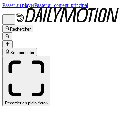
Passer au player
Passer au contenu principal
Rechercher
Se connecter
Regarder en plein écran