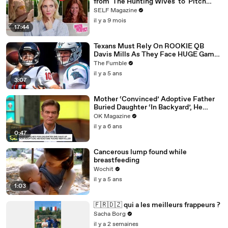
from 'The Hunting Wives' to 'Pitch
Perfect'
SELF Magazine
il y a 9 mois
17:44
Texans Must Rely On ROOKIE QB
Davis Mills As They Face HUGE Game
Against The Panthers: TNF Preview
The Fumble
il y a 5 ans
3:07
Mother ‘Convinced’ Adoptive Father
Buried Daughter ‘In Backyard’, He
Denies Claim
OK Magazine
il y a 6 ans
0:47
Cancerous lump found while
breastfeeding
Wochit
il y a 5 ans
1:03
🇫🇷🇩🇿 qui a les meilleurs frappeurs ?
Sacha Borg
il y a 2 semaines