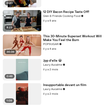
0:20
12 DIY Bacon Recipe Taste Off!
Glen & Friends Cooking Food
il y a 8 ans
8:23
This 30-Minute Superset Workout Will
Make You Feel the Burn
POPSUGAR
il y a 4 ans
30:39
Jpp d’elle 😭
Laury Aucalme
il y a 2 mois
0:49
Insupportable devant un film
Laury Aucalme
il y a 2 mois
1:09