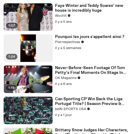
Faye Winter and Teddy Soares’ new
house is incredibly huge
Wochit
il y a 5 ans
1:07
Pourquoi les jours s'appellent ainsi ?
Pierrespectives
il y a 5 semaines
1:24
Never-Before-Seen Footage Of Tom
Petty’s Final Moments On Stage In
New REELZ Doc: Watch
OK Magazine
il y a 6 ans
1:19
Can Sporting CP Win Back the Liga
Portugal Title? | Season Preview &
Analysis
beIN SPORTS USA
il y a 1 jour
1:30
Brittany Snow Judges Her Characters,