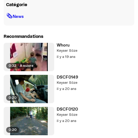
Catégorie
🗞
News
Recommandations
Whoru
Keyser Söze
il y a 19 ans
0:32
|
À suivre
DSCF0149
Keyser Söze
il y a 20 ans
0:20
DSCF0120
Keyser Söze
il y a 20 ans
0:20