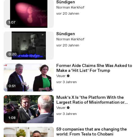
Sündigen
Norman Kerkhof
vor 20 Jahren
1:07
Sündigen
Norman Kerkhof
vor 20 Jahren
0:20
Former Aide Claims She Was Asked to
Make a ‘Hit List’ For Trump
Veuer
vor 3 Jahren
0:51
Musk’s X Is ‘the Platform With the
Largest Ratio of Misinformation or
Disinformation’ Amongst All Social
Veuer
Media Platforms
vor 3 Jahren
1:08
59 companies that are changing the
world: From Tesla to Chobani