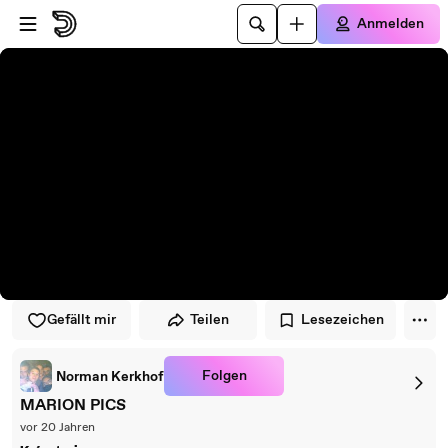
Zum Player springen
Zum Hauptinhalt springen
Anmelden
Gefällt mir
Teilen
Lesezeichen
Folgen
Norman Kerkhof
MARION PICS
vor 20 Jahren