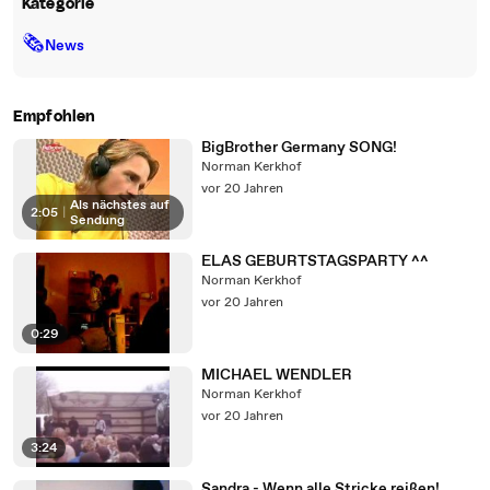
Kategorie
🗞
News
Empfohlen
BigBrother Germany SONG!
Norman Kerkhof
vor 20 Jahren
Als nächstes auf
2:05
|
Sendung
ELAS GEBURTSTAGSPARTY ^^
Norman Kerkhof
vor 20 Jahren
0:29
MICHAEL WENDLER
Norman Kerkhof
vor 20 Jahren
3:24
Sandra - Wenn alle Stricke reißen!