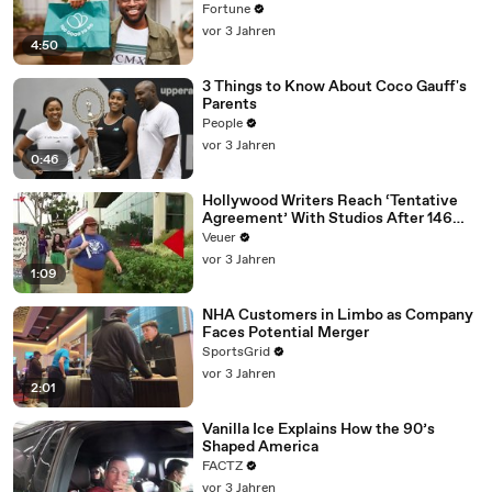
Fortune
vor 3 Jahren
4:50
3 Things to Know About Coco Gauff's
Parents
People
vor 3 Jahren
0:46
Hollywood Writers Reach ‘Tentative
Agreement’ With Studios After 146
Day Strike
Veuer
vor 3 Jahren
1:09
NHA Customers in Limbo as Company
Faces Potential Merger
SportsGrid
vor 3 Jahren
2:01
Vanilla Ice Explains How the 90’s
Shaped America
FACTZ
vor 3 Jahren