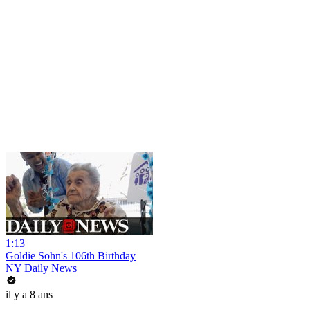
1:13
Goldie Sohn's 106th Birthday
NY Daily News
il y a 8 ans