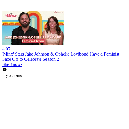
4:07
'Minx' Stars Jake Johnson & Ophelia Lovibond Have a Feminist
Face Off to Celebrate Season 2
SheKnows
il y a 3 ans