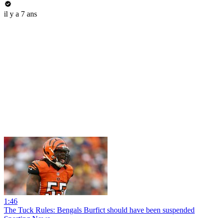
il y a 7 ans
1:46
The Tuck Rules: Bengals Burfict should have been suspended