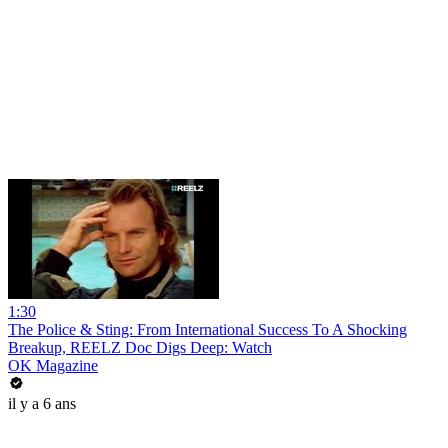
1:30
The Police & Sting: From International Success To A Shocking
Breakup, REELZ Doc Digs Deep: Watch
OK Magazine
il y a 6 ans