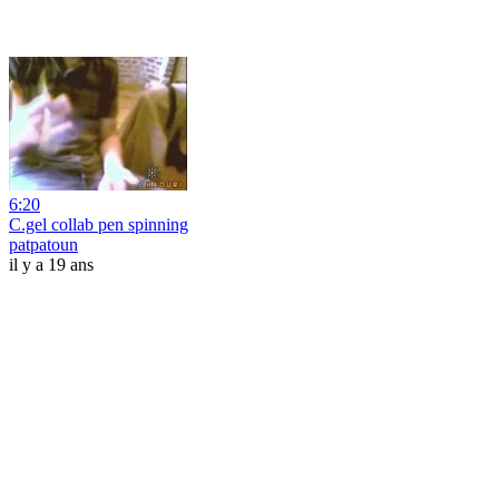
6:20
C.gel collab pen spinning
patpatoun
il y a 19 ans