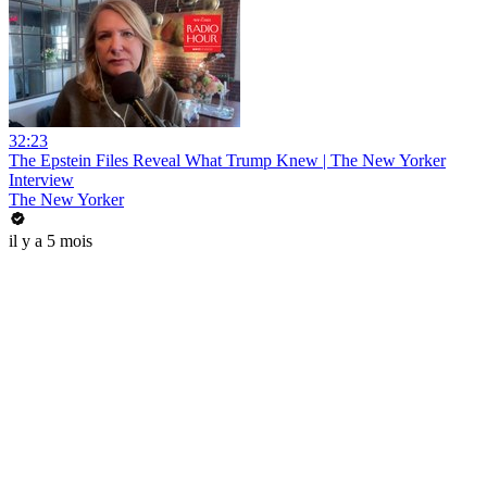
32:23
The Epstein Files Reveal What Trump Knew | The New Yorker
Interview
The New Yorker
il y a 5 mois