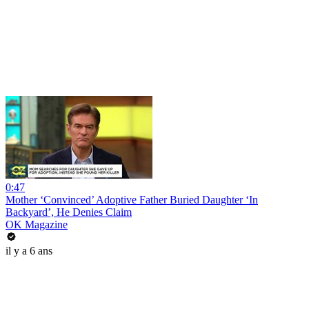
0:47
Mother ‘Convinced’ Adoptive Father Buried Daughter ‘In
Backyard’, He Denies Claim
OK Magazine
il y a 6 ans