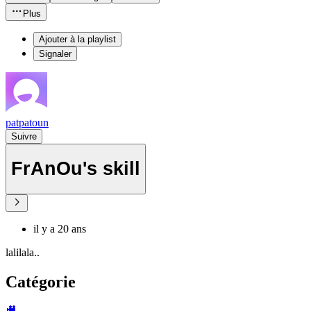
Plus
Ajouter à la playlist
Signaler
patpatoun
Suivre
FrAnOu's skill
il y a 20 ans
lalilala..
Catégorie