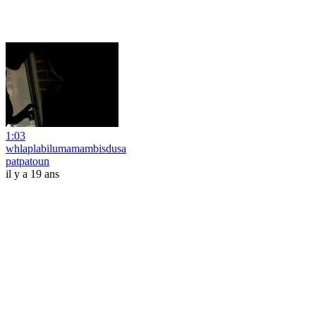
1:03
whlaplabilumamambisdusa
patpatoun
il y a 19 ans