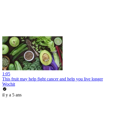
1:05
This fruit may help fight cancer and help you live longer
Wochit
il y a 5 ans