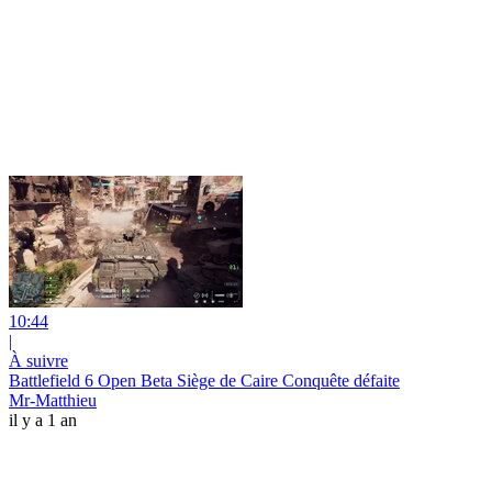
10:44
|
À suivre
Battlefield 6 Open Beta Siège de Caire Conquête défaite
Mr-Matthieu
il y a 1 an