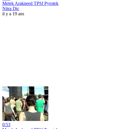
Metek Arakneed TPSf Pyrotek
Nitra Dtc
il y a 19 ans
0:53