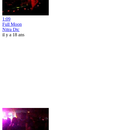
1:09
Full Moon
Nitra Dtc
il y a 18 ans