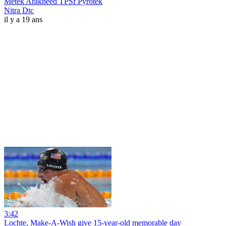
Metek Arakneed TPSf Pyrotek
Nitra Dtc
il y a 19 ans
3:42
Lochte, Make-A-Wish give 15-year-old memorable day