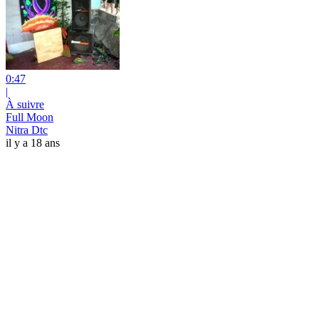
0:47
|
À suivre
Full Moon
Nitra Dtc
il y a 18 ans