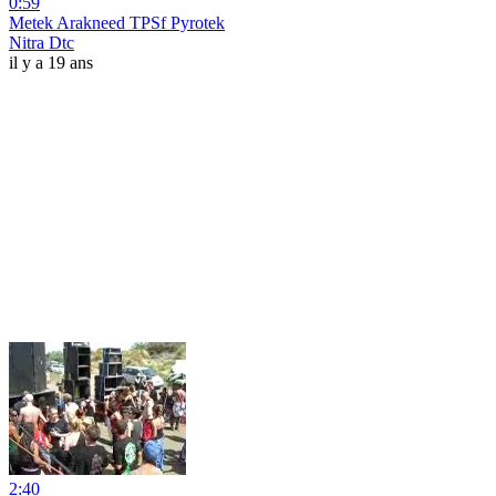
0:59
Metek Arakneed TPSf Pyrotek
Nitra Dtc
il y a 19 ans
2:40