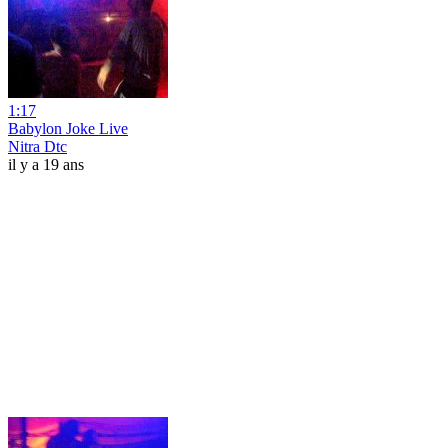
1:17
Babylon Joke Live
Nitra Dtc
il y a 19 ans