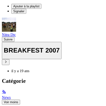
Ajouter à la playlist
Signaler
Nitra Dtc
Suivre
BREAKFEST 2007
il y a 19 ans
Catégorie
🗞
News
Voir moins