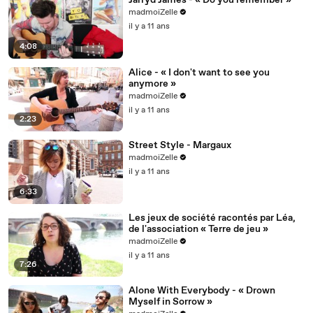
Jarryd James - « Do you remember »
madmoiZelle
il y a 11 ans
4:08
Alice - « I don't want to see you
anymore »
madmoiZelle
il y a 11 ans
2:23
Street Style - Margaux
madmoiZelle
il y a 11 ans
6:33
Les jeux de société racontés par Léa,
de l'association « Terre de jeu »
madmoiZelle
il y a 11 ans
7:26
Alone With Everybody - « Drown
Myself in Sorrow »