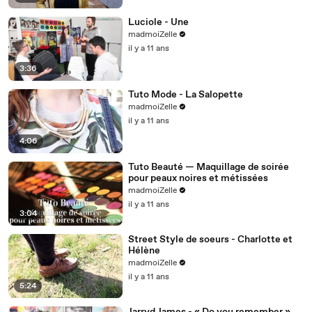
Luciole - Une
madmoiZelle
il y a 11 ans
3:36
Tuto Mode - La Salopette
madmoiZelle
il y a 11 ans
4:06
Tuto Beauté — Maquillage de soirée
pour peaux noires et métissées
madmoiZelle
il y a 11 ans
3:04
Street Style de soeurs - Charlotte et
Hélène
madmoiZelle
il y a 11 ans
5:24