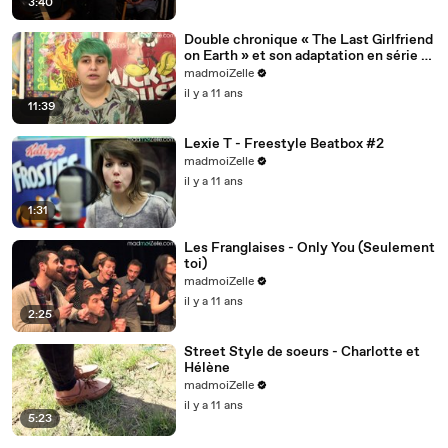
3:40
Double chronique « The Last Girlfriend
on Earth » et son adaptation en série «
Man Seeking W
madmoiZelle
il y a 11 ans
11:39
Lexie T - Freestyle Beatbox #2
madmoiZelle
il y a 11 ans
1:31
Les Franglaises - Only You (Seulement
toi)
madmoiZelle
il y a 11 ans
2:25
Street Style de soeurs - Charlotte et
Hélène
madmoiZelle
il y a 11 ans
5:23