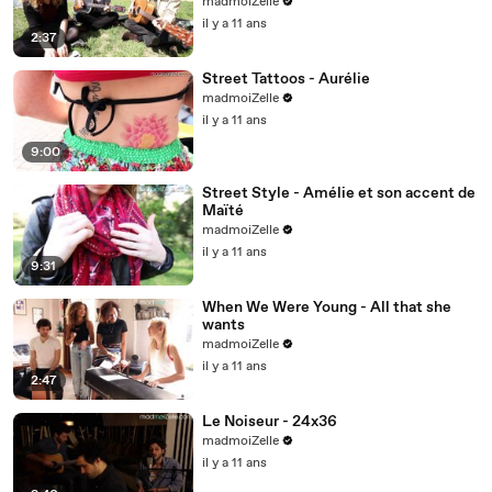
madmoiZelle
il y a 11 ans
2:37
Street Tattoos - Aurélie
madmoiZelle
il y a 11 ans
9:00
Street Style - Amélie et son accent de
Maïté
madmoiZelle
il y a 11 ans
9:31
When We Were Young - All that she
wants
madmoiZelle
il y a 11 ans
2:47
Le Noiseur - 24x36
madmoiZelle
il y a 11 ans