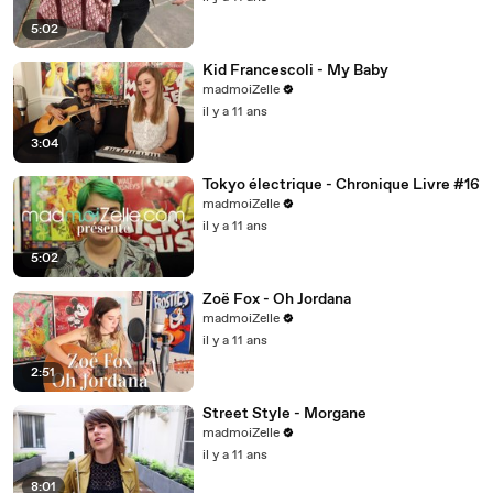
5:02
Kid Francescoli - My Baby
madmoiZelle
il y a 11 ans
3:04
Tokyo électrique - Chronique Livre #16
madmoiZelle
il y a 11 ans
5:02
Zoë Fox - Oh Jordana
madmoiZelle
il y a 11 ans
2:51
Street Style - Morgane
madmoiZelle
il y a 11 ans
8:01