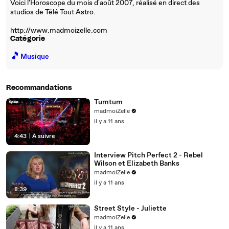
Voici l'Horoscope du mois d'août 2007, réalisé en direct des
studios de Télé Tout Astro.
http://www.madmoizelle.com
Catégorie
🎵
Musique
Recommandations
Tumtum
madmoiZelle
il y a 11 ans
4:43
|
À suivre
Interview Pitch Perfect 2 - Rebel
Wilson et Elizabeth Banks
madmoiZelle
il y a 11 ans
8:39
Street Style - Juliette
madmoiZelle
il y a 11 ans