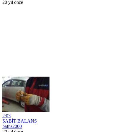
20 yıl önce
2:03
SABİT BALANS
bafhs2000
20 yıl önce