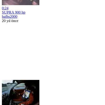
0:24
SUPRA 900 hp
bafhs2000
20 yıl önce