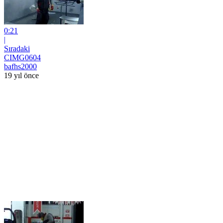
0:21
|
Sıradaki
CIMG0604
bafhs2000
19 yıl önce