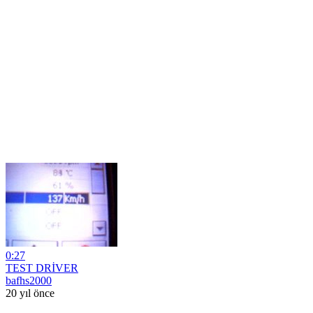
0:27
TEST DRİVER
bafhs2000
20 yıl önce