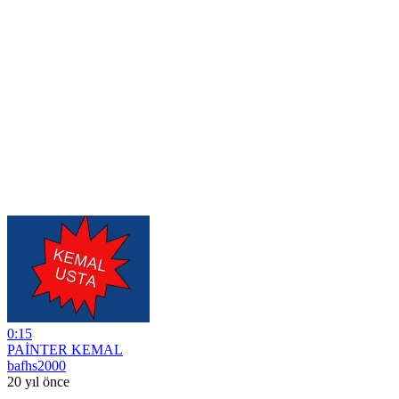
0:15
PAİNTER KEMAL
bafhs2000
20 yıl önce