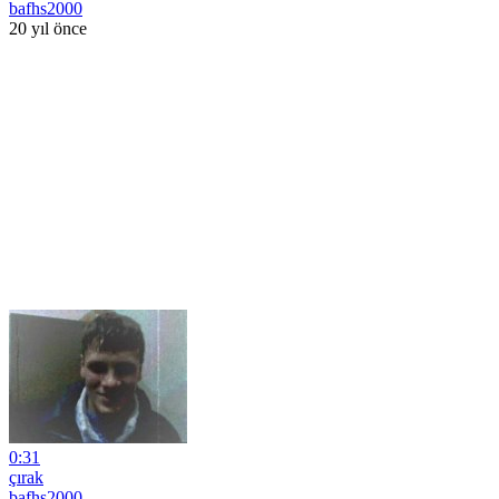
bafhs2000
20 yıl önce
0:31
çırak
bafhs2000