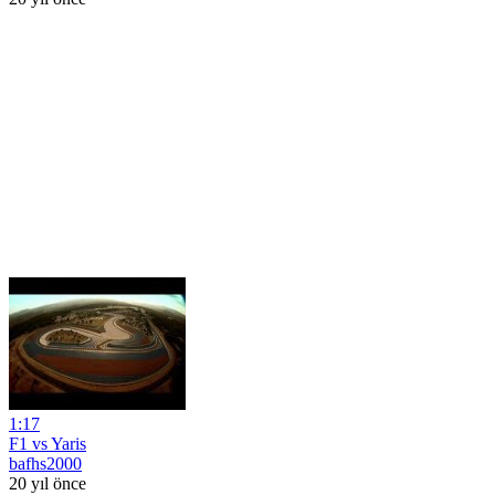
1:17
F1 vs Yaris
bafhs2000
20 yıl önce