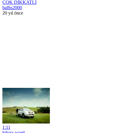
ÇOK DİKKATLİ
bafhs2000
20 yıl önce
1:11
hiluxs word