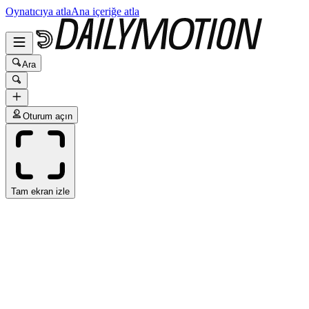
Oynatıcıya atla
Ana içeriğe atla
Ara
Oturum açın
Tam ekran izle