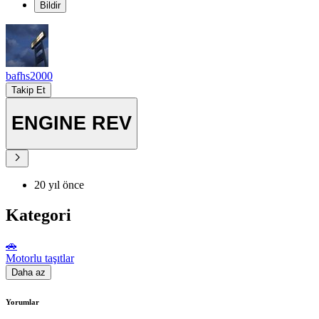
Bildir
bafhs2000
Takip Et
ENGINE REV
20 yıl önce
Kategori
🚗
Motorlu taşıtlar
Daha az
Yorumlar