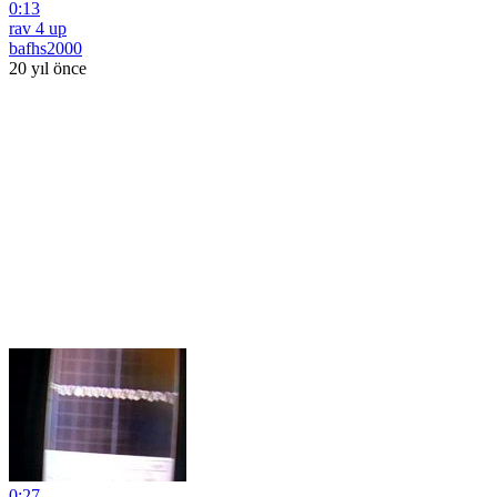
0:13
rav 4 up
bafhs2000
20 yıl önce
0:27