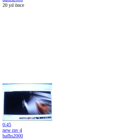
20 yıl önce
0:45
new rav 4
bafhs2000