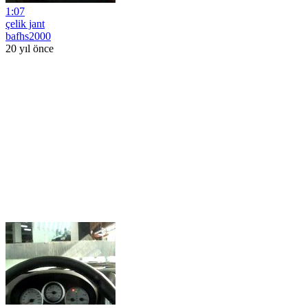
1:07
çelik jant
bafhs2000
20 yıl önce