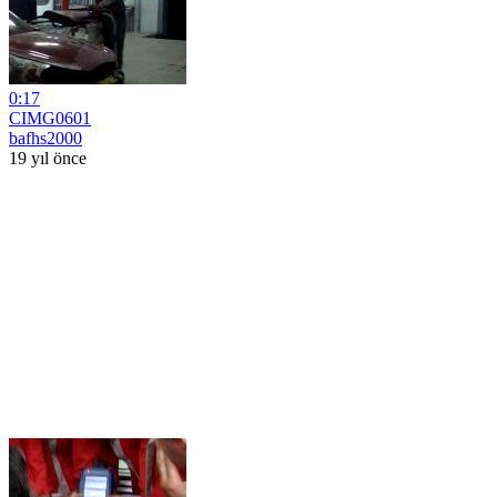
0:17
CIMG0601
bafhs2000
19 yıl önce