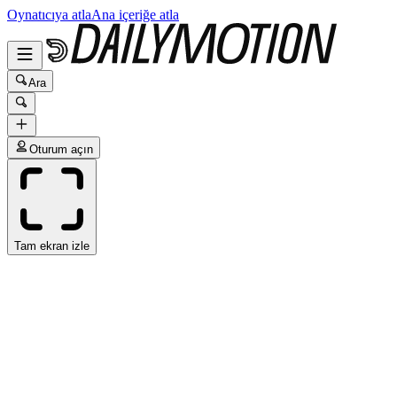
Oynatıcıya atla
Ana içeriğe atla
Ara
Oturum açın
Tam ekran izle