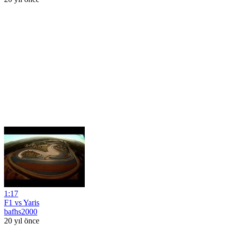
1:17
F1 vs Yaris
bafhs2000
20 yıl önce