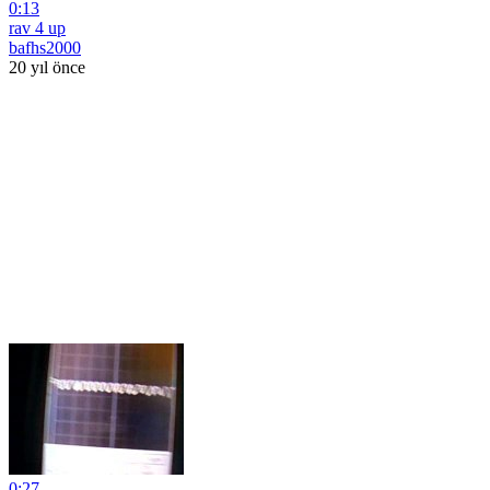
0:13
rav 4 up
bafhs2000
20 yıl önce
0:27