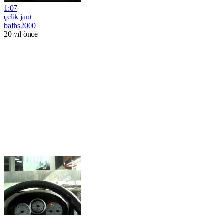
1:07
çelik jant
bafhs2000
20 yıl önce