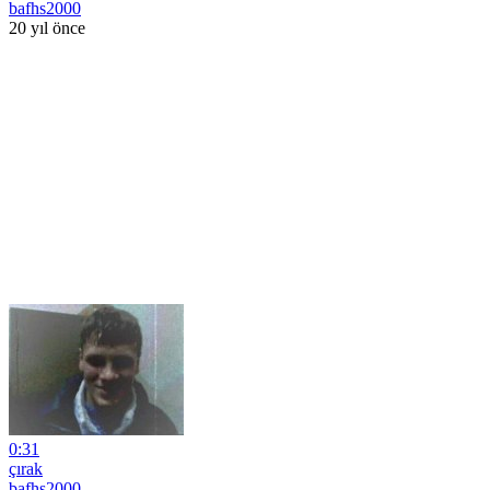
bafhs2000
20 yıl önce
0:31
çırak
bafhs2000