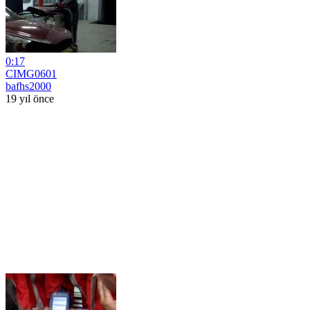
0:17
CIMG0601
bafhs2000
19 yıl önce