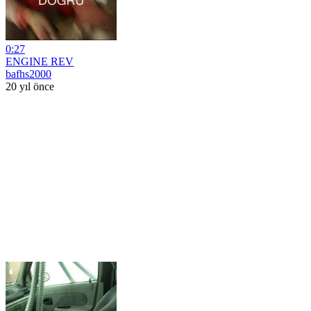
0:27
ENGINE REV
bafhs2000
20 yıl önce