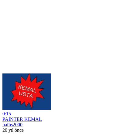
0:15
PAİNTER KEMAL
bafhs2000
20 yıl önce