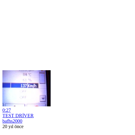
0:27
TEST DRİVER
bafhs2000
20 yıl önce