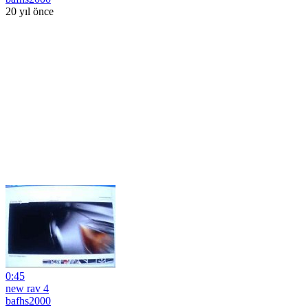
20 yıl önce
0:45
new rav 4
bafhs2000