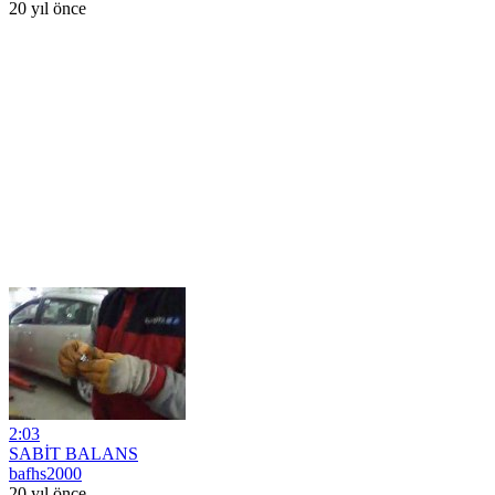
20 yıl önce
2:03
SABİT BALANS
bafhs2000
20 yıl önce