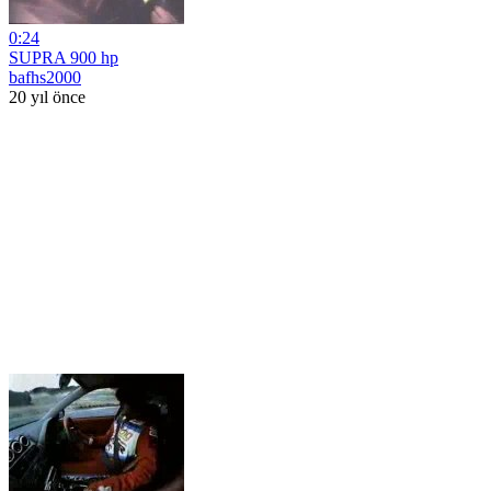
0:24
SUPRA 900 hp
bafhs2000
20 yıl önce