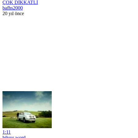
ÇOK DİKKATLİ
bafhs2000
20 yıl önce
1:11
hiluxs word