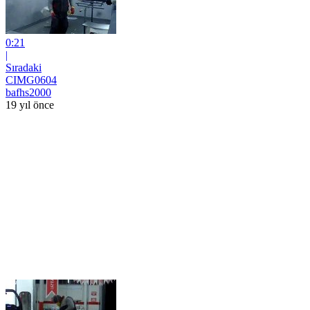
0:21
|
Sıradaki
CIMG0604
bafhs2000
19 yıl önce