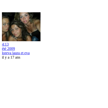
4:13
été 2009
loreva laura et eva
il y a 17 ans