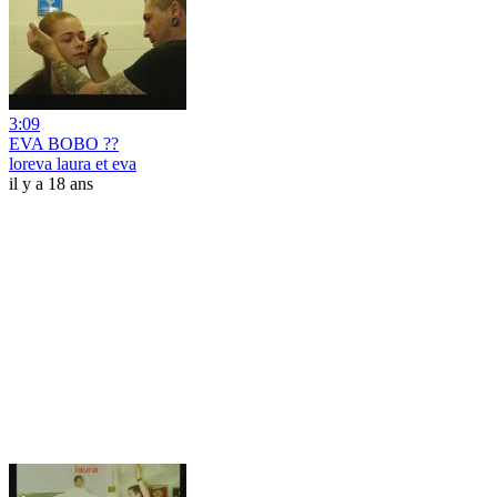
3:09
EVA BOBO ??
loreva laura et eva
il y a 18 ans