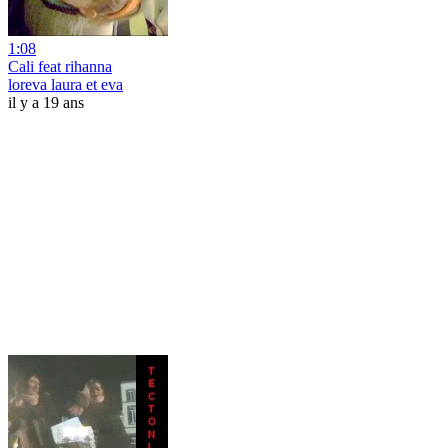
1:08
Cali feat rihanna
loreva laura et eva
il y a 19 ans