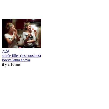
7:29
soirée filles (les cousines)
loreva laura et eva
il y a 16 ans