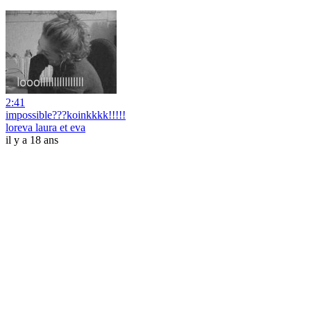
2:41
impossible???koinkkkk!!!!!
loreva laura et eva
il y a 18 ans