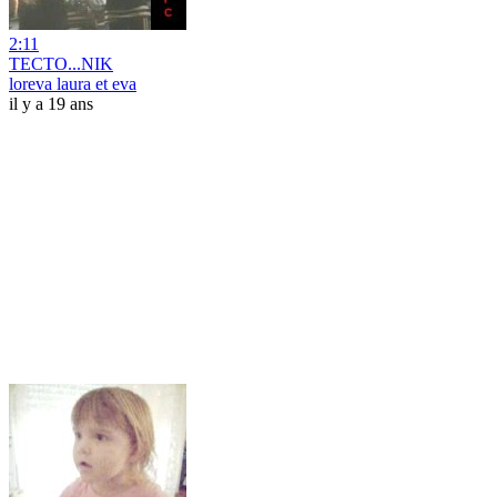
2:11
TECTO...NIK
loreva laura et eva
il y a 19 ans