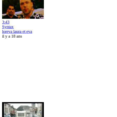
3:43
Syntax
loreva laura et eva
il y a 18 ans