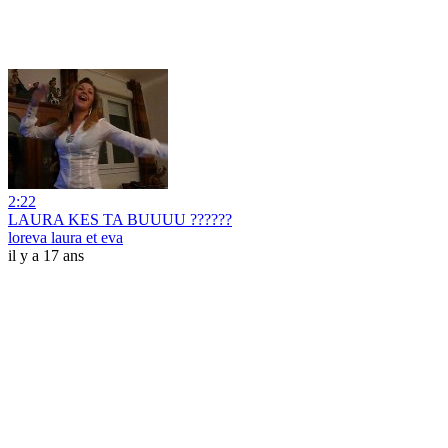
2:22
LAURA KES TA BUUUU ??????
loreva laura et eva
il y a 17 ans