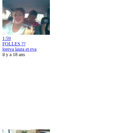
1:59
FOLLES ??
loreva laura et eva
il y a 18 ans