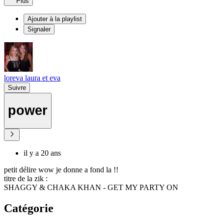
Plus
Ajouter à la playlist
Signaler
loreva laura et eva
Suivre
power
il y a 20 ans
petit délire wow je donne a fond la !!
titre de la zik :
SHAGGY & CHAKA KHAN - GET MY PARTY ON
Catégorie