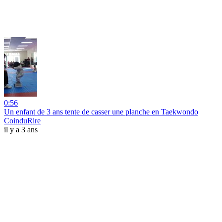
0:56
Un enfant de 3 ans tente de casser une planche en Taekwondo
CoinduRire
il y a 3 ans