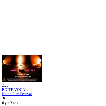
2:20
BOÎTE VOCAL
Nikon Film Festival
il y a 3 ans