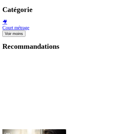
Catégorie
🎥
Court métrage
Voir moins
Recommandations