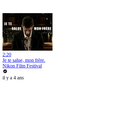
2:20
Je te salue, mon frère.
Nikon Film Festival
il y a 4 ans