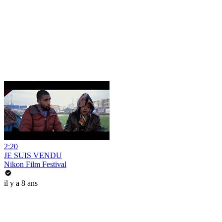
2:20
JE SUIS VENDU
Nikon Film Festival
il y a 8 ans