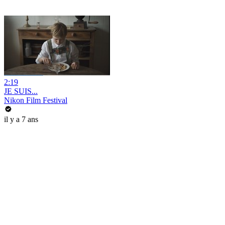
2:19
JE SUIS...
Nikon Film Festival
il y a 7 ans