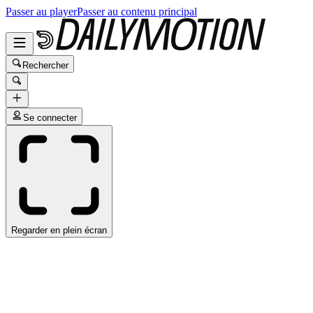
Passer au player
Passer au contenu principal
Rechercher
Se connecter
Regarder en plein écran