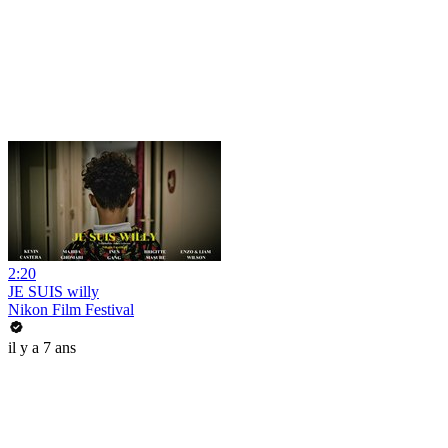
2:20
JE SUIS willy
Nikon Film Festival
il y a 7 ans