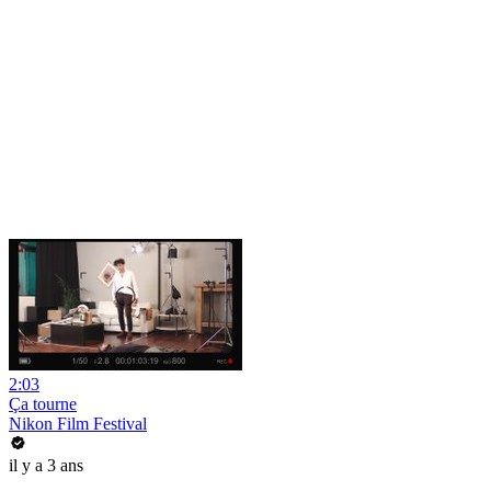
2:03
Ça tourne
Nikon Film Festival
il y a 3 ans