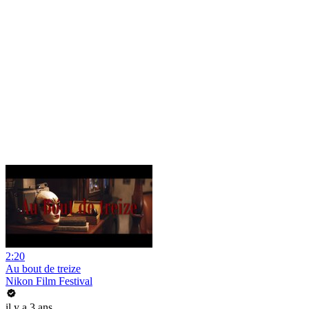
2:20
Au bout de treize
Nikon Film Festival
il y a 3 ans