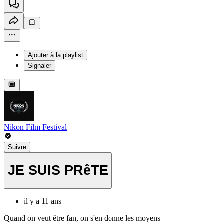
Ajouter à la playlist
Signaler
Nikon Film Festival
Suivre
JE SUIS PRêTE
il y a 11 ans
Quand on veut être fan, on s'en donne les moyens