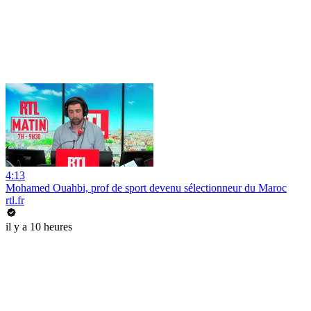
4:13
Mohamed Ouahbi, prof de sport devenu sélectionneur du Maroc
rtl.fr
il y a 10 heures