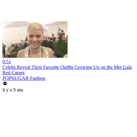
0:51
Celebs Reveal Their Favorite Outfits Growing Up on the Met Gala
Red Carpet
POPSUGAR Fashion
il y a 9 ans