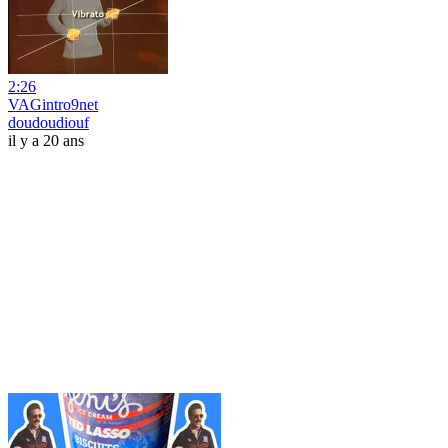
2:26
VAGintro9net
doudoudiouf
il y a 20 ans