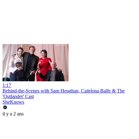
1:17
Behind-the-Scenes with Sam Heughan, Caitríona Balfe & The
'Outlander' Cast
SheKnows
il y a 2 ans