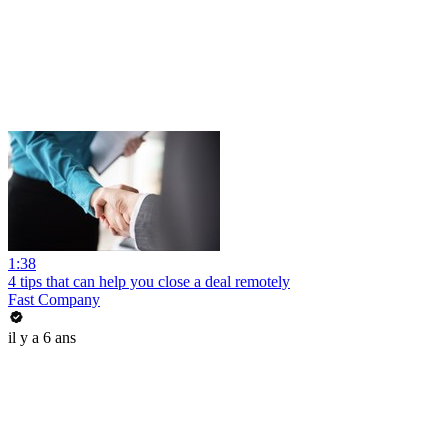
1:38
4 tips that can help you close a deal remotely
Fast Company
il y a 6 ans