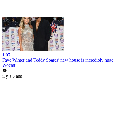
1:07
Faye Winter and Teddy Soares’ new house is incredibly huge
Wochit
il y a 5 ans