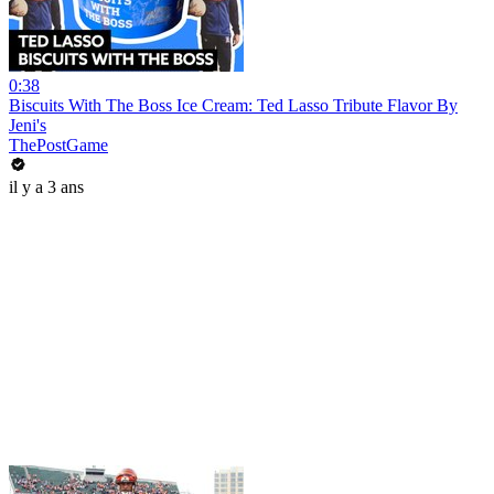
0:38
Biscuits With The Boss Ice Cream: Ted Lasso Tribute Flavor By
Jeni's
ThePostGame
il y a 3 ans