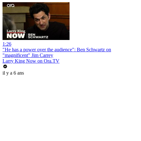
1:26
"He has a power over the audience": Ben Schwartz on
"magnificent" Jim Carrey
Larry King Now on Ora.TV
il y a 6 ans