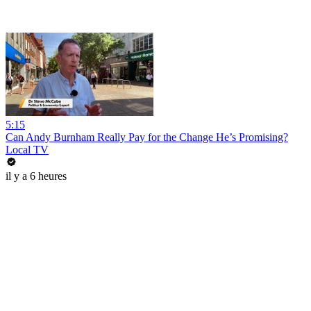
5:15
Can Andy Burnham Really Pay for the Change He’s Promising?
Local TV
il y a 6 heures