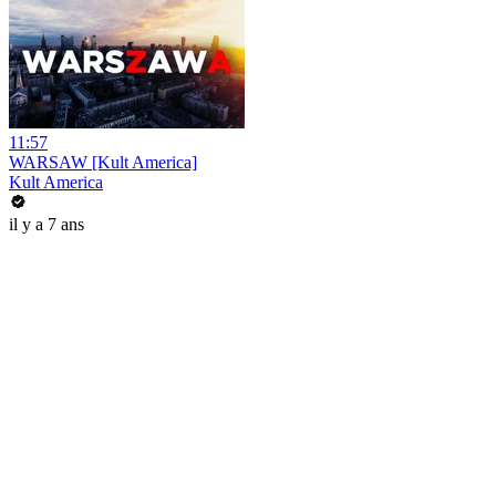
11:57
WARSAW [Kult America]
Kult America
il y a 7 ans