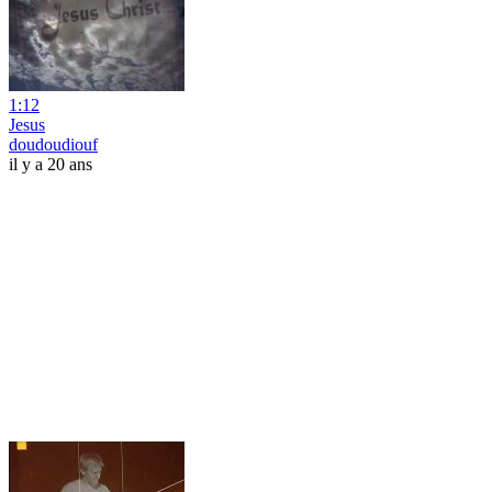
1:12
Jesus
doudoudiouf
il y a 20 ans