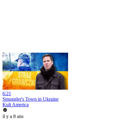
6:21
Smuggler's Town in Ukraine
Kult America
il y a 8 ans