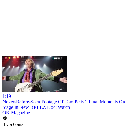
1:19
Never-Before-Seen Footage Of Tom Petty’s Final Moments On
Stage In New REELZ Doc: Watch
OK Magazine
il y a 6 ans