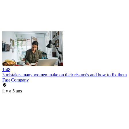
1:48
3 mistakes many women make on their résumés and how to fix them
Fast Company
il y a 5 ans