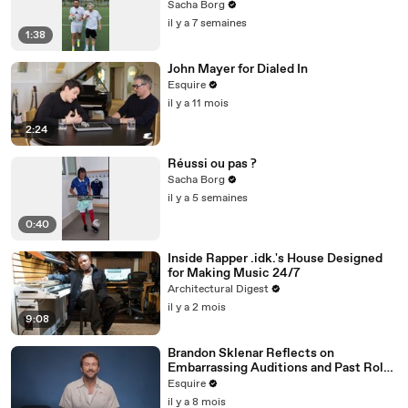
Sacha Borg
il y a 7 semaines
1:38
John Mayer for Dialed In
Esquire
il y a 11 mois
2:24
Réussi ou pas ?
Sacha Borg
il y a 5 semaines
0:40
Inside Rapper .idk.'s House Designed
for Making Music 24/7
Architectural Digest
il y a 2 mois
9:08
Brandon Sklenar Reflects on
Embarrassing Auditions and Past Roles
| How I Got Here | Esquire
Esquire
il y a 8 mois