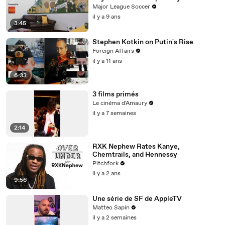
Fargo
Major League Soccer
il y a 9 ans
3:45
Stephen Kotkin on Putin's Rise
Foreign Affairs
il y a 11 ans
6:33
3 films primés
Le cinéma d'Amaury
il y a 7 semaines
2:14
RXK Nephew Rates Kanye,
Chemtrails, and Hennessy
Pitchfork
il y a 2 ans
9:56
Une série de SF de AppleTV
Matteo Sapin
il y a 2 semaines