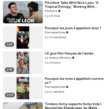
Pitchfork Talks With Nick León: "A
Tropical Entropy," Working With
Rosalía & Going Solo
Pitchfork
il y a 8 mois
20:42
Pourquoi les jours s'appellent ainsi ?
Pierrespectives
il y a 5 semaines
1:24
LE gros film français de l'année
Le cinéma d'Amaury
il y a 5 jours
2:18
Pourquoi les mois s'appellent comme
ça ?
Pierrespectives
il y a 1 semaine
2:03
Timbers Army supports foster kids |
Beyond the Stands pres. by Wells