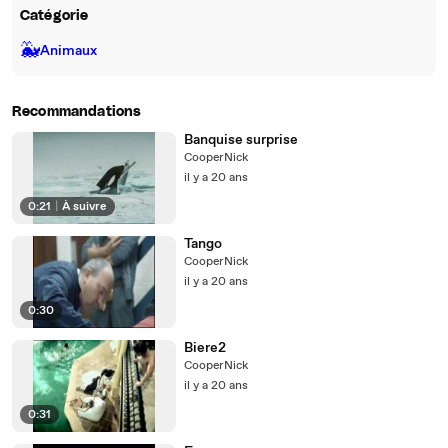
Catégorie
🐳
Animaux
Recommandations
Banquise surprise
CooperNick
il y a 20 ans
0:21
|
À suivre
Tango
CooperNick
il y a 20 ans
0:30
Biere2
CooperNick
il y a 20 ans
0:31