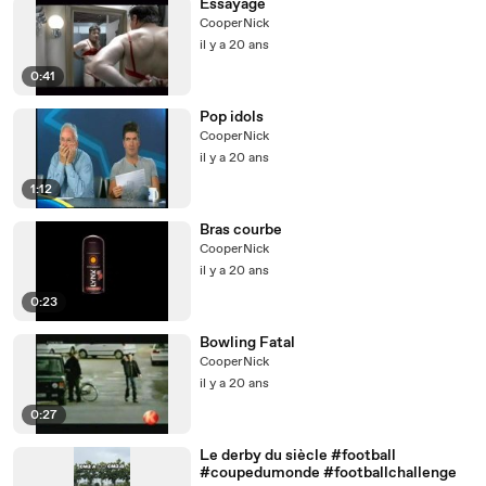
Essayage
CooperNick
il y a 20 ans
0:41
Pop idols
CooperNick
il y a 20 ans
1:12
Bras courbe
CooperNick
il y a 20 ans
0:23
Bowling Fatal
CooperNick
il y a 20 ans
0:27
Le derby du siècle #football
#coupedumonde #footballchallenge