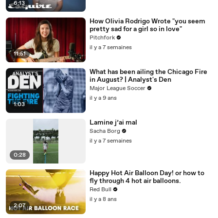
6:13
How Olivia Rodrigo Wrote "you seem
pretty sad for a girl so in love"
Pitchfork
il y a 7 semaines
11:51
What has been ailing the Chicago Fire
in August? | Analyst's Den
Major League Soccer
il y a 9 ans
1:03
Lamine j’ai mal
Sacha Borg
il y a 7 semaines
0:28
Happy Hot Air Balloon Day! or how to
fly through 4 hot air balloons.
Red Bull
il y a 8 ans
2:07