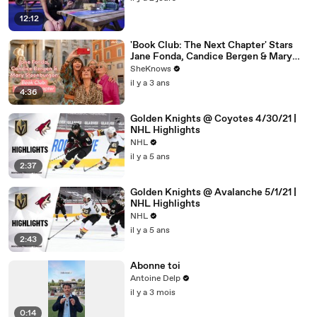
12:12
'Book Club: The Next Chapter' Stars
Jane Fonda, Candice Bergen & Mary
Steenburgen Reveal Who They’d Go to
SheKnows
Jail With
il y a 3 ans
4:36
Golden Knights @ Coyotes 4/30/21 |
NHL Highlights
NHL
il y a 5 ans
2:37
Golden Knights @ Avalanche 5/1/21 |
NHL Highlights
NHL
il y a 5 ans
2:43
Abonne toi
Antoine Delp
il y a 3 mois
0:14