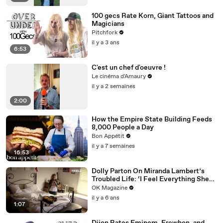
100 gecs Rate Korn, Giant Tattoos and
Magicians
Pitchfork
il y a 3 ans
6:53
C'est un chef d'oeuvre !
Le cinéma d'Amaury
il y a 2 semaines
2:00
How the Empire State Building Feeds
8,000 People a Day
Bon Appétit
il y a 7 semaines
16:53
Dolly Parton On Miranda Lambert’s
Troubled Life: ‘I Feel Everything She
Writes’: Watch REELZ Doc
OK Magazine
il y a 6 ans
1:07