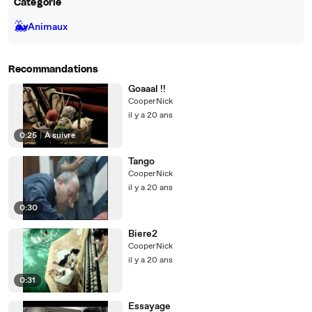
Catégorie
🐳
Animaux
Recommandations
Goaaal !!
CooperNick
il y a 20 ans
0:25
|
À suivre
Tango
CooperNick
il y a 20 ans
0:30
Biere2
CooperNick
il y a 20 ans
0:31
Essayage