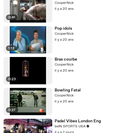
CooperNick
il y a 20 ans
0:41
Pop idols
CooperNick
il y a 20 ans
1:12
Bras courbe
CooperNick
il y a 20 ans
0:23
Bowling Fatal
CooperNick
il y a 20 ans
0:27
Padel Vibes London Eng
beIN SPORTS USA
il y a 2 jours