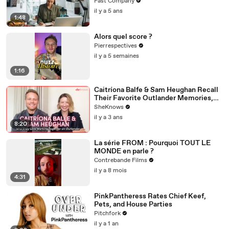
Fast Company
il y a 5 ans
1:48
Alors quel score ?
Pierrespectives
il y a 5 semaines
1:16
Caitríona Balfe & Sam Heughan Recall
Their Favorite Outlander Memories,
First Impressions & Why They Both
SheKnows
Can't Wait for Balfe to Direct
il y a 3 ans
8:20
La série FROM : Pourquoi TOUT LE
MONDE en parle ?
Contrebande Films
il y a 8 mois
4:31
PinkPantheress Rates Chief Keef,
Pets, and House Parties
Pitchfork
il y a 1 an