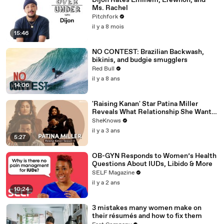
Dijon Rates Eminem, Erewhon, and
Ms. Rachel
Pitchfork
il y a 8 mois
15:46
NO CONTEST: Brazilian Backwash,
bikinis, and budgie smugglers
Red Bull
il y a 8 ans
14:06
'Raising Kanan' Star Patina Miller
Reveals What Relationship She Wants
For Her Character
SheKnows
il y a 3 ans
5:27
OB-GYN Responds to Women’s Health
Questions About IUDs, Libido & More
SELF Magazine
il y a 2 ans
10:24
3 mistakes many women make on
their résumés and how to fix them