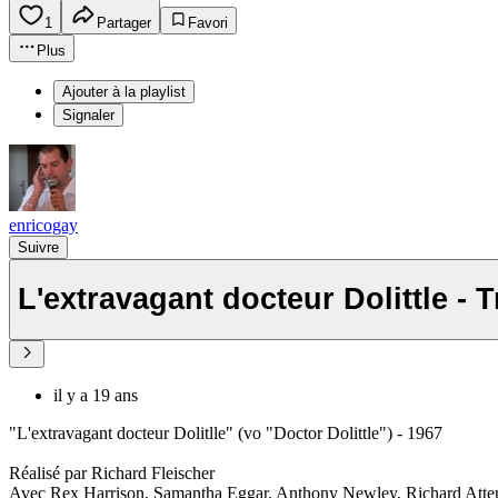
1
Partager
Favori
Plus
Ajouter à la playlist
Signaler
enricogay
Suivre
L'extravagant docteur Dolittle - T
il y a 19 ans
"L'extravagant docteur Dolitlle" (vo "Doctor Dolittle") - 1967
Réalisé par Richard Fleischer
Avec Rex Harrison, Samantha Eggar, Anthony Newley, Richard Atte