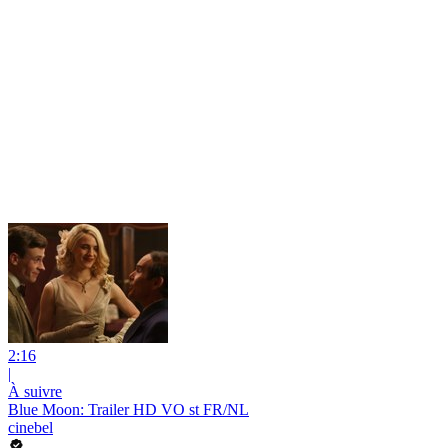
2:16
|
À suivre
Blue Moon: Trailer HD VO st FR/NL
cinebel