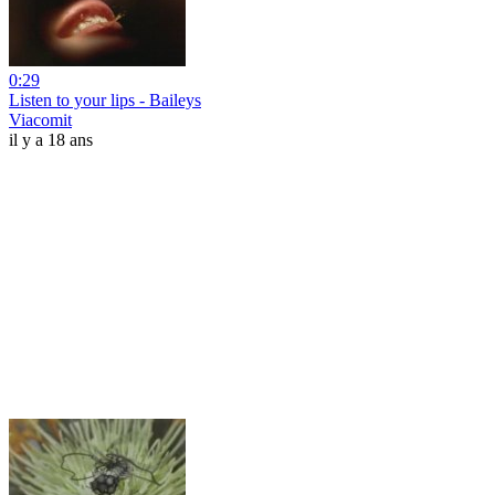
0:29
Listen to your lips - Baileys
Viacomit
il y a 18 ans