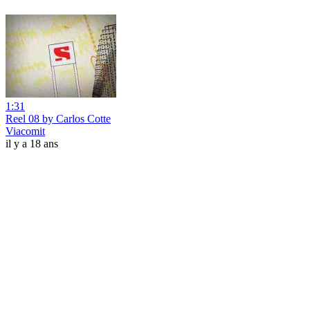
1:31
Reel 08 by Carlos Cotte
Viacomit
il y a 18 ans