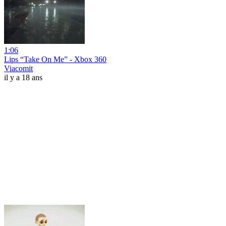
1:06
Lips “Take On Me” - Xbox 360
Viacomit
il y a 18 ans