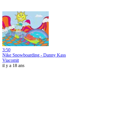
3:50
Nike Snowboarding - Danny Kass
Viacomit
il y a 18 ans