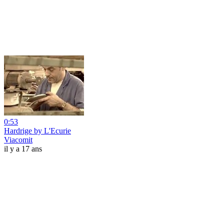
0:53
Hardrige by L'Ecurie
Viacomit
il y a 17 ans