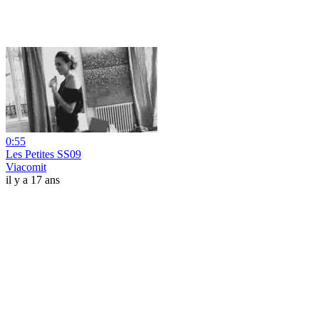
0:55
Les Petites SS09
Viacomit
il y a 17 ans