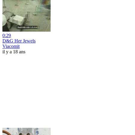
0:29
D&G Her Jewels
Viacomit
il y a 18 ans