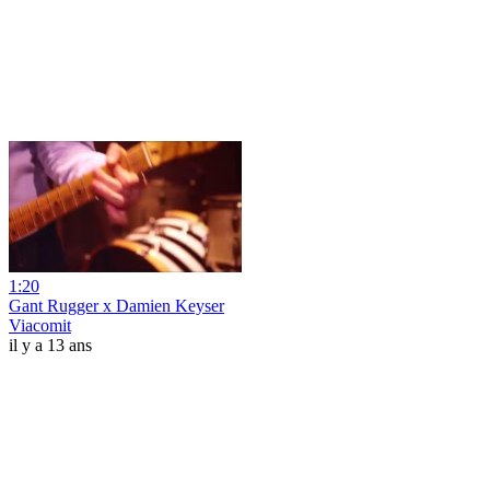
1:20
Gant Rugger x Damien Keyser
Viacomit
il y a 13 ans