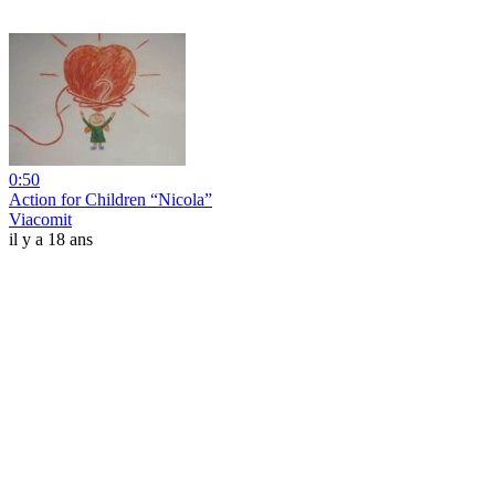
0:50
Action for Children “Nicola”
Viacomit
il y a 18 ans