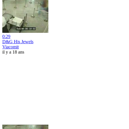
0:29
D&G His Jewels
Viacomit
il y a 18 ans