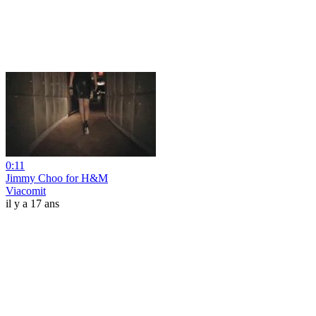
0:11
Jimmy Choo for H&M
Viacomit
il y a 17 ans