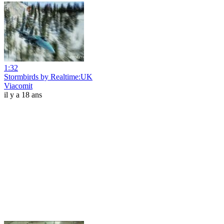
1:32
Stormbirds by Realtime:UK
Viacomit
il y a 18 ans