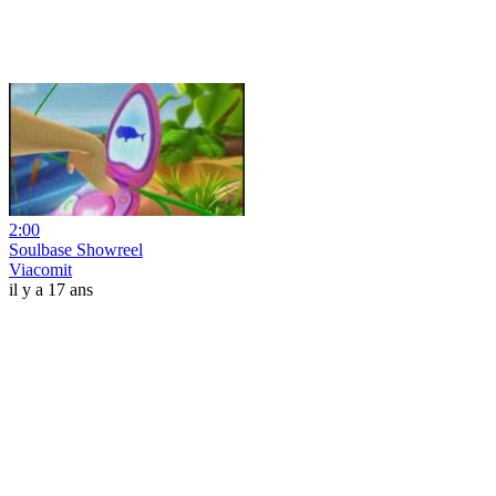
2:00
Soulbase Showreel
Viacomit
il y a 17 ans