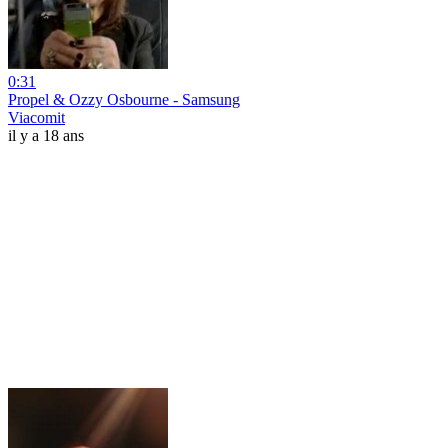
0:31
Propel & Ozzy Osbourne - Samsung
Viacomit
il y a 18 ans