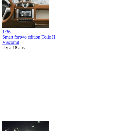
1:36
Smart fortwo édition Toile H
Viacomit
il y a 18 ans