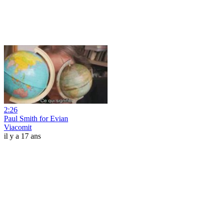
2:26
Paul Smith for Evian
Viacomit
il y a 17 ans