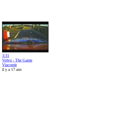
3:31
Volvo - The Game
Viacomit
il y a 17 ans