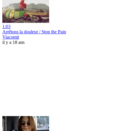
1:03
Arrêtons la douleur / Stop the Pain
Viacomit
il y a 18 ans