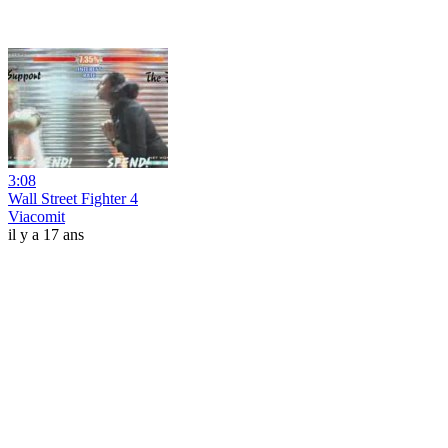
3:08
Wall Street Fighter 4
Viacomit
il y a 17 ans