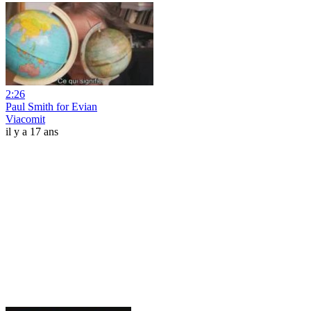
2:26
Paul Smith for Evian
Viacomit
il y a 17 ans