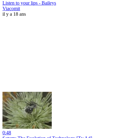
Listen to your lips - Baileys
Viacomit
il y a 18 ans
0:48