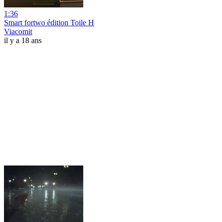
1:36
Smart fortwo édition Toile H
Viacomit
il y a 18 ans