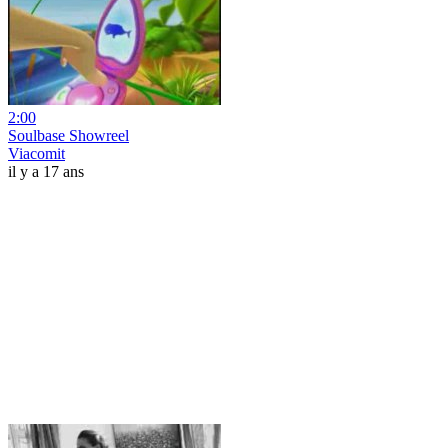
2:00
Soulbase Showreel
Viacomit
il y a 17 ans