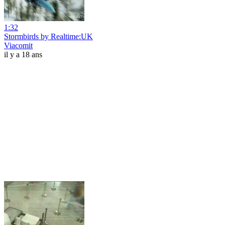
1:32
Stormbirds by Realtime:UK
Viacomit
il y a 18 ans