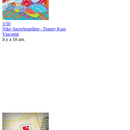
3:50
Nike Snowboarding - Danny Kass
Viacomit
il y a 18 ans