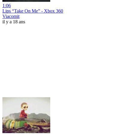
1:06
Lips “Take On Me” - Xbox 360
Viacomit
il y a 18 ans