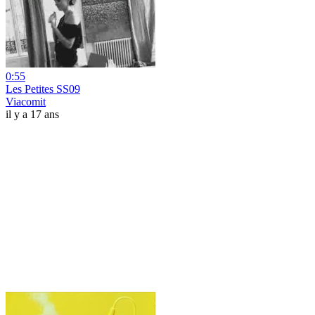
0:55
Les Petites SS09
Viacomit
il y a 17 ans