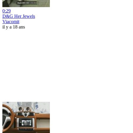
0:29
D&G Her Jewels
Viacomit
il y a 18 ans