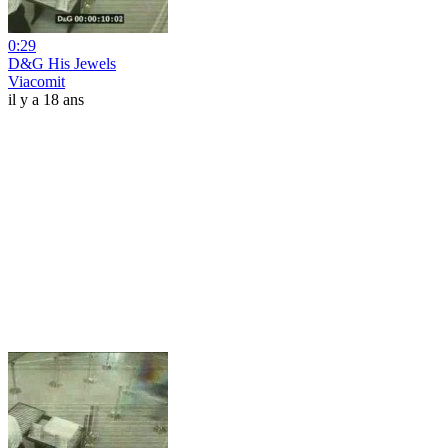
0:29
D&G His Jewels
Viacomit
il y a 18 ans