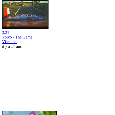
3:31
Volvo - The Game
Viacomit
il y a 17 ans