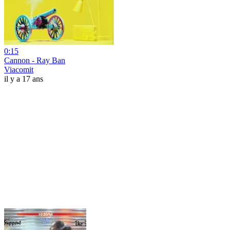
0:15
Cannon - Ray Ban
Viacomit
il y a 17 ans