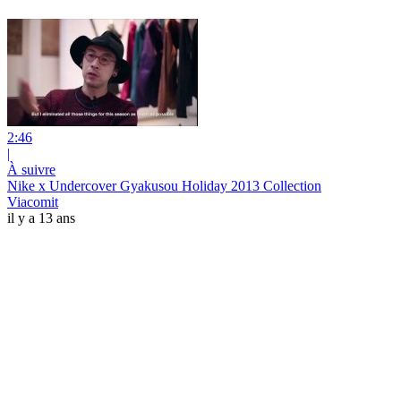
2:46
|
À suivre
Nike x Undercover Gyakusou Holiday 2013‏ Collection
Viacomit
il y a 13 ans