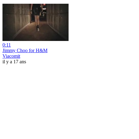
0:11
Jimmy Choo for H&M
Viacomit
il y a 17 ans