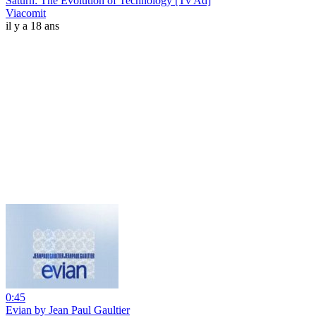
Saturn: The Evolution of Technology [Tv Ad]
Viacomit
il y a 18 ans
0:45
Evian by Jean Paul Gaultier