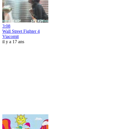
3:08
Wall Street Fighter 4
Viacomit
il y a 17 ans