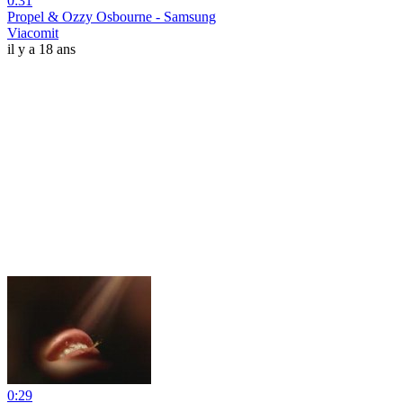
0:31
Propel & Ozzy Osbourne - Samsung
Viacomit
il y a 18 ans
0:29