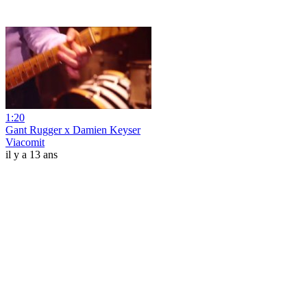
1:20
Gant Rugger x Damien Keyser
Viacomit
il y a 13 ans