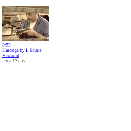
0:53
Hardrige by L'Ecurie
Viacomit
il y a 17 ans