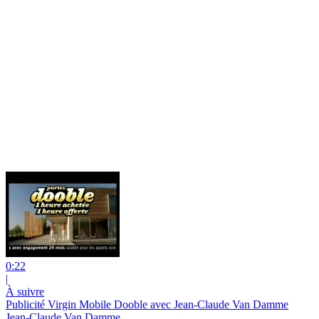
0:22
|
À suivre
Publicité Virgin Mobile Dooble avec Jean-Claude Van Damme
Jean-Claude Van Damme