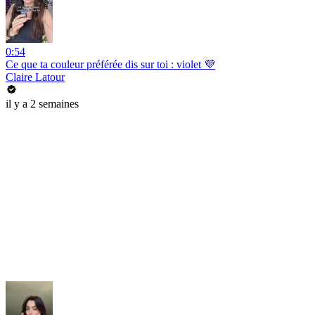
0:54
Ce que ta couleur préférée dis sur toi : violet 💜
Claire Latour
il y a 2 semaines