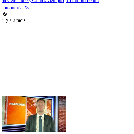
🎬 Cette année, Cannes vient jusqu'à Phnom Penh !
lou-andréa ౨ৎ
il y a 2 mois