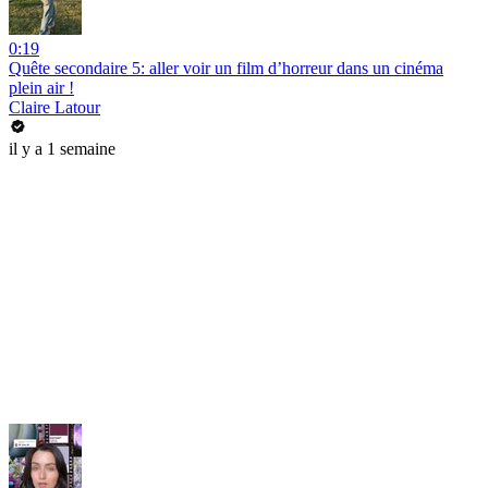
0:19
Quête secondaire 5: aller voir un film d’horreur dans un cinéma
plein air !
Claire Latour
il y a 1 semaine