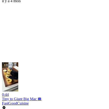
il y a 4 mois
0:44
Tiny to Giant Big Mac 🍔
FastGoodCuisine