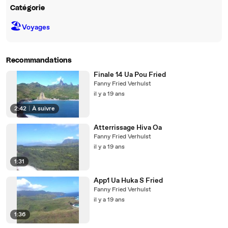
Catégorie
🏖
Voyages
Recommandations
Finale 14 Ua Pou Fried
Fanny Fried Verhulst
il y a 19 ans
2:42
|
À suivre
Atterrissage Hiva Oa
Fanny Fried Verhulst
il y a 19 ans
1:31
App1 Ua Huka S Fried
Fanny Fried Verhulst
il y a 19 ans
1:36