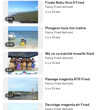
Finale Nuku Hiva S Fried
Fanny Fried Verhulst
il y a 19 ans
3:18
Plongeon louis ilot maitre
Fanny Fried Verhulst
il y a 19 ans
0:18
We ce ca marché moselle fried
Fanny Fried Verhulst
il y a 19 ans
1:47
Passage magenta ATR Fried
Fanny Fried Verhulst
il y a 19 ans
0:27
Decolage magenta atr Fried
Fanny Fried Verhulst