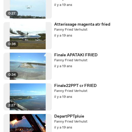
il y a 19 ans
0:27
Atterissage magenta atr fried
Fanny Fried Verhulst
il y a 19 ans
0:36
Finale APATAKI FRIED
Fanny Fried Verhulst
il y a 19 ans
0:34
Finale22PPT cr FRIED
Fanny Fried Verhulst
il y a 19 ans
2:27
DepartPPTpluie
Fanny Fried Verhulst
il y a 19 ans