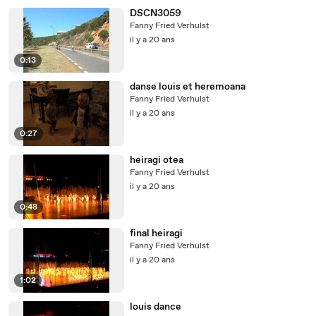
DSCN3059
Fanny Fried Verhulst
il y a 20 ans
0:13
danse louis et heremoana
Fanny Fried Verhulst
il y a 20 ans
0:27
heiragi otea
Fanny Fried Verhulst
il y a 20 ans
0:48
final heiragi
Fanny Fried Verhulst
il y a 20 ans
1:02
louis dance