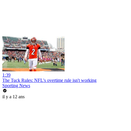
1:39
The Tuck Rules: NFL's overtime rule isn't working
Sporting News
il y a 12 ans