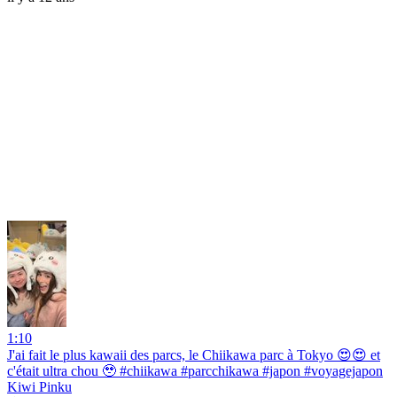
1:10
J'ai fait le plus kawaii des parcs, le Chiikawa parc à Tokyo 😍😍 et
c'était ultra chou 🥹 #chiikawa #parcchikawa #japon #voyagejapon
Kiwi Pinku