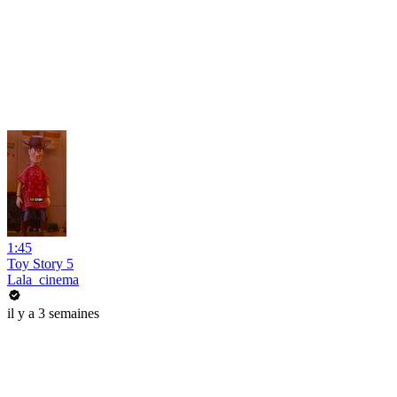
1:45
Toy Story 5
Lala_cinema
il y a 3 semaines