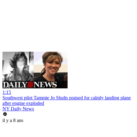
1:15
Southwest pilot Tammie Jo Shults praised for calmly landing plane
after engine exploded
NY Daily News
il y a 8 ans