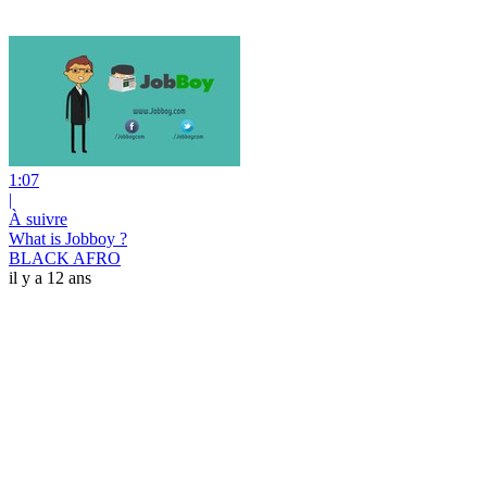
1:07
|
À suivre
What is Jobboy ?
BLACK AFRO
il y a 12 ans