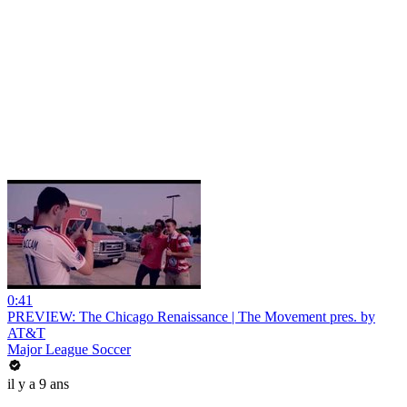
0:41
PREVIEW: The Chicago Renaissance | The Movement pres. by
AT&T
Major League Soccer
il y a 9 ans