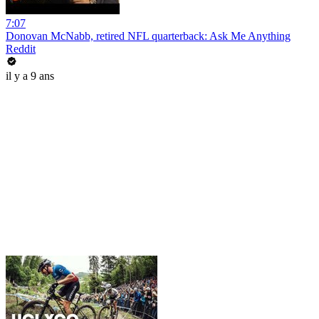
7:07
Donovan McNabb, retired NFL quarterback: Ask Me Anything
Reddit
il y a 9 ans