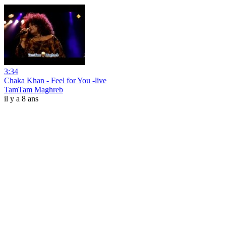
3:34
Chaka Khan - Feel for You -live
TamTam Maghreb
il y a 8 ans