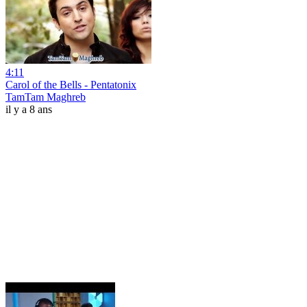
4:11
Carol of the Bells - Pentatonix
TamTam Maghreb
il y a 8 ans