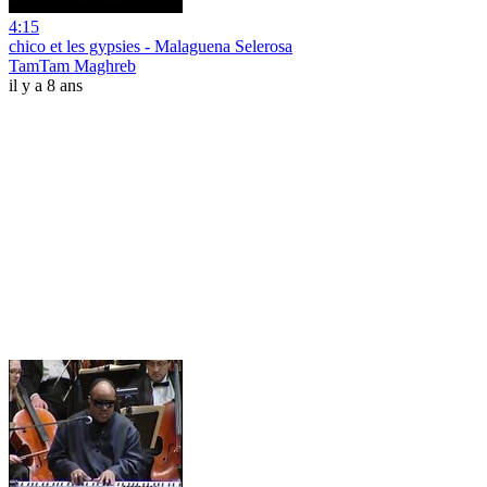
4:15
chico et les gypsies - Malaguena Selerosa
TamTam Maghreb
il y a 8 ans