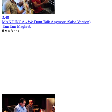
3:48
MANDINGA - We Dont Talk Anymore (Salsa Version)
TamTam Maghreb
il y a 8 ans