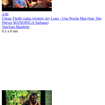
3:46
Cheap Thrills (salsa version) Jay Lugo - Una Noche Mas (feat. Tito
Nieves MANDINGA Surbana)
TamTam Maghreb
il y a 8 ans