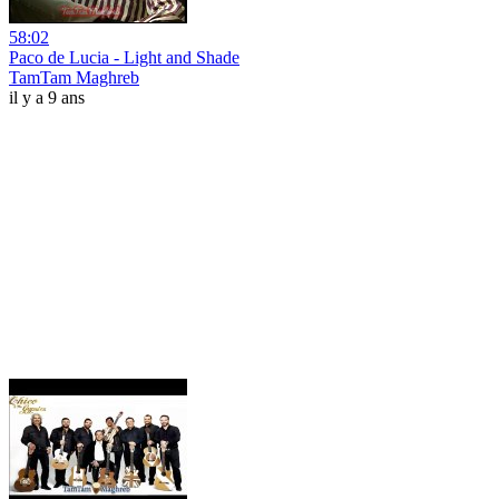
58:02
Paco de Lucia - Light and Shade
TamTam Maghreb
il y a 9 ans