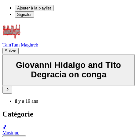
Ajouter à la playlist
Signaler
TamTam Maghreb
Suivre
Giovanni Hidalgo and Tito
Degracia on conga
il y a 19 ans
Catégorie
🎵
Musique