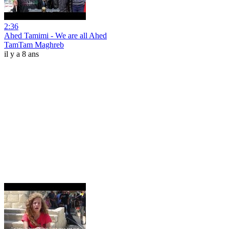
2:36
Ahed Tamimi - We are all Ahed
TamTam Maghreb
il y a 8 ans