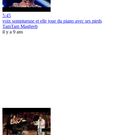
5:45
voix somptueuse et elle joue du piano avec ses pieds
TamTam Maghreb
il y a 9 ans