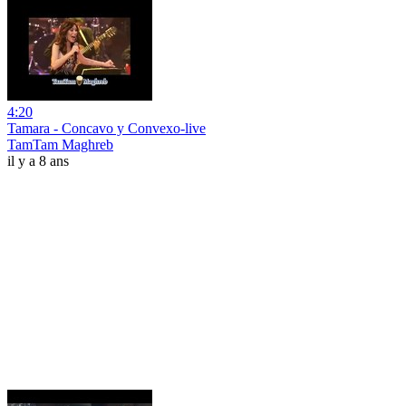
4:20
Tamara - Concavo y Convexo-live
TamTam Maghreb
il y a 8 ans