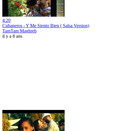
4:20
Cubaneros - Y Me Siento Bien ( Salsa Version)
TamTam Maghreb
il y a 8 ans