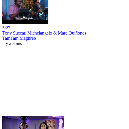
5:27
Tony Succar, Michelangelo & Marc Quiñones
TamTam Maghreb
il y a 8 ans