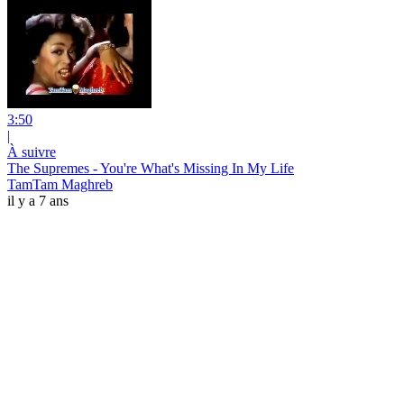
3:50
|
À suivre
The Supremes - You're What's Missing In My Life
TamTam Maghreb
il y a 7 ans