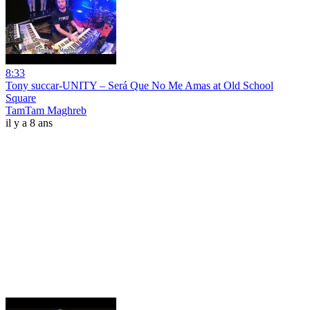
8:33
Tony succar-UNITY – Será Que No Me Amas at Old School
Square
TamTam Maghreb
il y a 8 ans