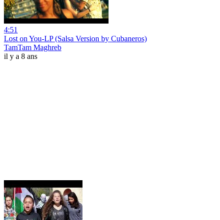
4:51
Lost on You-LP (Salsa Version by Cubaneros)
TamTam Maghreb
il y a 8 ans