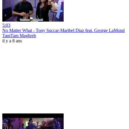
5:03
No Matter What - Tony Succar-Maribel Diaz feat. George LaMond
TamTam Maghreb
il y a 8 ans