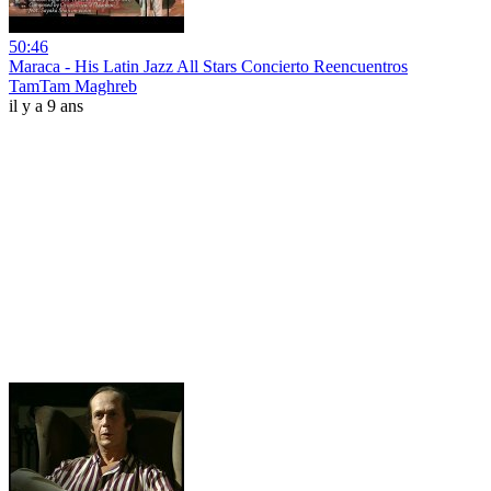
50:46
Maraca - His Latin Jazz All Stars Concierto Reencuentros
TamTam Maghreb
il y a 9 ans