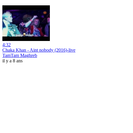
4:32
Chaka Khan - Aint nobody (2016)-live
TamTam Maghreb
il y a 8 ans