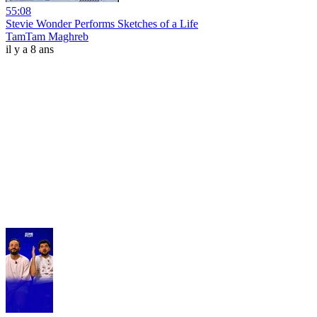
55:08
Stevie Wonder Performs Sketches of a Life
TamTam Maghreb
il y a 8 ans