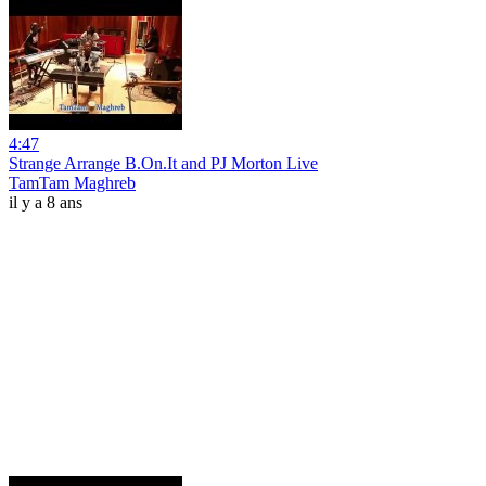
4:47
Strange Arrange B.On.It and PJ Morton Live
TamTam Maghreb
il y a 8 ans